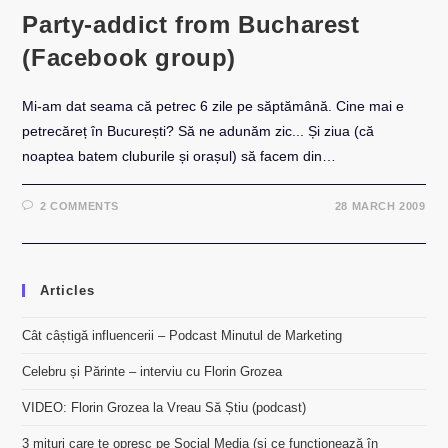
Party-addict from Bucharest
(Facebook group)
Mi-am dat seama că petrec 6 zile pe săptămână. Cine mai e
petrecăreț în București? Să ne adunăm zic... Și ziua (că
noaptea batem cluburile și orașul) să facem din…
2 COMMENTS
28 MARCH 2009
Articles
Cât câștigă influencerii – Podcast Minutul de Marketing
Celebru și Părinte – interviu cu Florin Grozea
VIDEO: Florin Grozea la Vreau Să Știu (podcast)
3 mituri care te opresc pe Social Media (și ce funcționează în