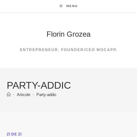
Skip
MENU
to
content
Florin Grozea
ENTREPRENEUR. FOUNDER/CEO MOCAPP.
PARTY-ADDIC
>
Articole
>
Party-addic
ZI DE ZI