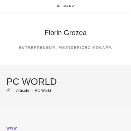
Skip
MENU
to
content
Florin Grozea
ENTREPRENEUR. FOUNDER/CEO MOCAPP.
PC WORLD
>
Articole
>
PC World
WWW