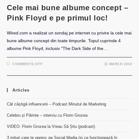
Cele mai bune albume concept –
Pink Floyd e pe primul loc!
Wired.com a realizat un sondaj pe internet cu privire la cele mai
bune albume concept din toate timpurile. Topul cuprinde 4
albume Pink Floyd, inclusiv "The Dark Side of the…
ON
COMMENTS OFF
11 MARCH 2010
CELE
MAI
BUNE
ALBUME
CONCEPT
–
Articles
PINK
FLOYD
E
PE
Cât câștigă influencerii – Podcast Minutul de Marketing
PRIMUL
LOC!
Celebru și Părinte – interviu cu Florin Grozea
VIDEO: Florin Grozea la Vreau Să Știu (podcast)
3 mituri care te opresc pe Social Media (și ce funcționează în