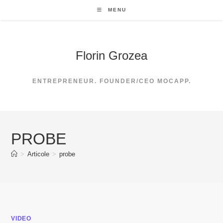
Skip
MENU
to
content
Florin Grozea
ENTREPRENEUR. FOUNDER/CEO MOCAPP.
PROBE
>
Articole
>
probe
VIDEO