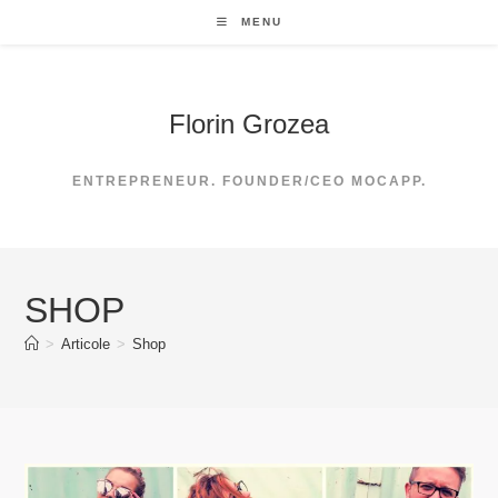
Skip
MENU
to
content
Florin Grozea
ENTREPRENEUR. FOUNDER/CEO MOCAPP.
SHOP
>
Articole
>
Shop