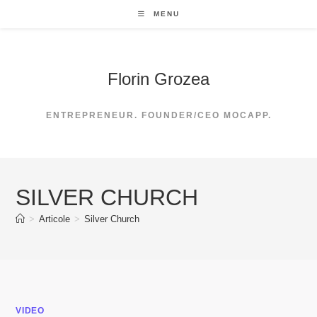
Skip
MENU
to
content
Florin Grozea
ENTREPRENEUR. FOUNDER/CEO MOCAPP.
SILVER CHURCH
>
Articole
>
Silver Church
VIDEO