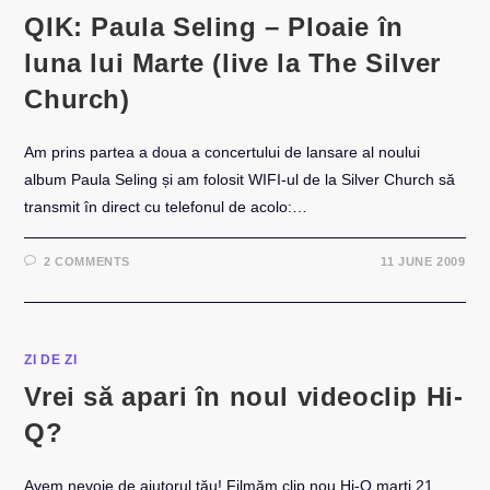
QIK: Paula Seling – Ploaie în
luna lui Marte (live la The Silver
Church)
Am prins partea a doua a concertului de lansare al noului
album Paula Seling și am folosit WIFI-ul de la Silver Church să
transmit în direct cu telefonul de acolo:…
2 COMMENTS
11 JUNE 2009
ZI DE ZI
Vrei să apari în noul videoclip Hi-
Q?
Avem nevoie de ajutorul tău! Filmăm clip nou Hi-Q marți 21