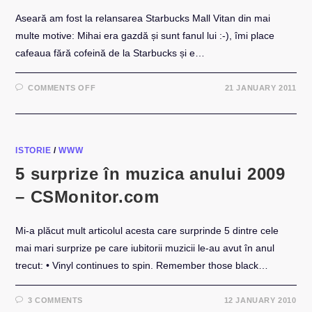
Aseară am fost la relansarea Starbucks Mall Vitan din mai
multe motive: Mihai era gazdă și sunt fanul lui :-), îmi place
cafeaua fără cofeină de la Starbucks și e…
ON
COMMENTS OFF
21 JANUARY 2011
HIPSTARBUCKSPEOPLE
BY
VALI
BĂRBULESCU
ISTORIE
/
WWW
5 surprize în muzica anului 2009
– CSMonitor.com
Mi-a plăcut mult articolul acesta care surprinde 5 dintre cele
mai mari surprize pe care iubitorii muzicii le-au avut în anul
trecut: • Vinyl continues to spin. Remember those black…
3 COMMENTS
12 JANUARY 2010