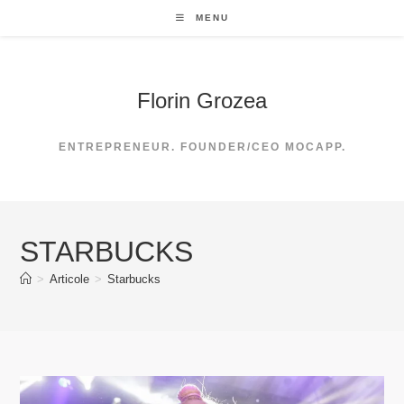
Skip
MENU
to
content
Florin Grozea
ENTREPRENEUR. FOUNDER/CEO MOCAPP.
STARBUCKS
>
Articole
>
Starbucks