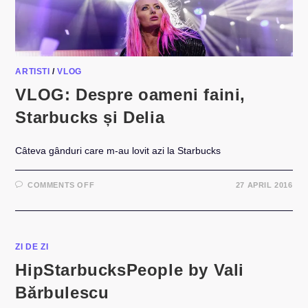
ARTISTI
/
VLOG
VLOG: Despre oameni faini,
Starbucks și Delia
Câteva gânduri care m-au lovit azi la Starbucks
ON
COMMENTS OFF
27 APRIL 2016
VLOG:
DESPRE
OAMENI
FAINI,
STARBUCKS
ȘI
DELIA
ZI DE ZI
HipStarbucksPeople by Vali
Bărbulescu