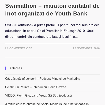
Swimathon – maraton caritabil de
inot organizat de Youth Bank
ONG-ul YouthBank a primit premiul I pentru cel mai bun proiect
educațional în cadrul Galei Premiilor în Educație 2010. Unul
dintre membrii din conducere a luat și locul 4 la…
ON
COMMENTS OFF
22 NOVEMBER 2010
SWIMATHON
–
MARATON
CARITABIL
DE
INOT
Articles
ORGANIZAT
DE
YOUTH
BANK
Cât câștigă influencerii – Podcast Minutul de Marketing
Celebru și Părinte – interviu cu Florin Grozea
VIDEO: Florin Grozea la Vreau Să Știu (podcast)
3 mituri care te opresc pe Social Media (și ce funcționează în