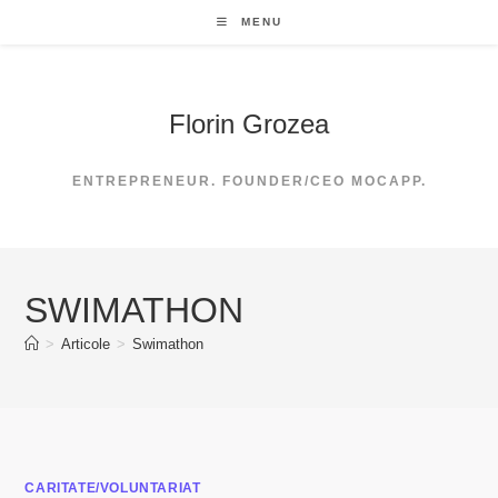
Skip
MENU
to
content
Florin Grozea
ENTREPRENEUR. FOUNDER/CEO MOCAPP.
SWIMATHON
>
Articole
>
Swimathon
CARITATE/VOLUNTARIAT