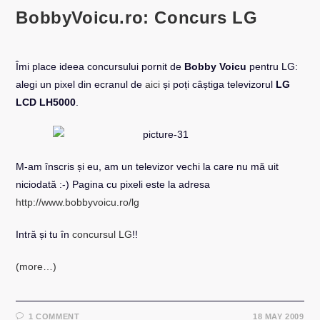
BobbyVoicu.ro: Concurs LG
Îmi place ideea concursului pornit de
Bobby Voicu
pentru LG:
alegi un pixel din ecranul de
aici
și poți câștiga televizorul
LG
LCD LH5000
.
M-am înscris și eu, am un televizor vechi la care nu mă uit
niciodată :-) Pagina cu pixeli este la adresa
http://www.bobbyvoicu.ro/lg
Intră și tu în
concursul LG
!!
(more…)
1 COMMENT
18 MAY 2009