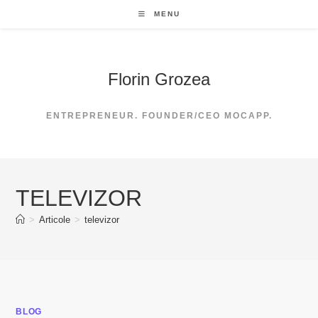
Skip
MENU
to
content
Florin Grozea
ENTREPRENEUR. FOUNDER/CEO MOCAPP.
TELEVIZOR
>
Articole
>
televizor
BLOG