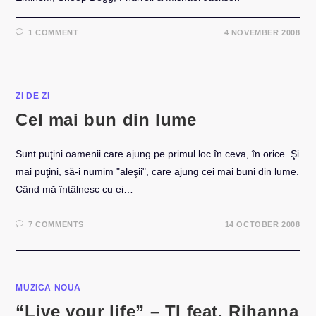
1 COMMENT
4 NOVEMBER 2008
ZI DE ZI
Cel mai bun din lume
Sunt puţini oamenii care ajung pe primul loc în ceva, în orice. Şi
mai puţini, să-i numim "aleşii", care ajung cei mai buni din lume.
Când mă întâlnesc cu ei…
7 COMMENTS
14 OCTOBER 2008
MUZICA NOUA
“Live your life” – TI feat. Rihanna