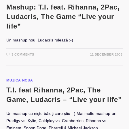
Mashup: T.I. feat. Rihanna, 2Pac,
Ludacris, The Game “Live your
life”
Un mashup nou: Ludacris rulează :-)
3 COMMENTS
11 DECEMBER 2008
MUZICA NOUA
T.I. feat Rihanna, 2Pac, The
Game, Ludacris – “Live your life”
Un mashup cu nişte băieţi care ştiu :-) Mai multe mashup-uri:
Prodigy vs. Kylie, Coldplay vs. Cranberries, Rihanna vs.
Eminem, Snoop Dogg, Pharrell & Michael Jackson