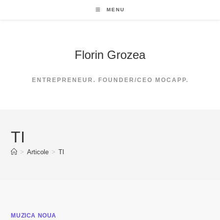
Skip
MENU
to
content
Florin Grozea
ENTREPRENEUR. FOUNDER/CEO MOCAPP.
TI
>
Articole
>
TI
MUZICA NOUA