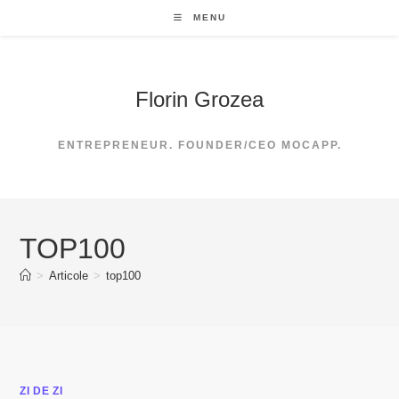
Skip
MENU
to
content
Florin Grozea
ENTREPRENEUR. FOUNDER/CEO MOCAPP.
TOP100
>
Articole
>
top100
ZI DE ZI