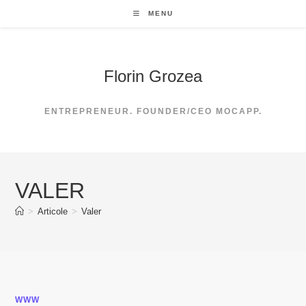
Skip
MENU
to
content
Florin Grozea
ENTREPRENEUR. FOUNDER/CEO MOCAPP.
VALER
>
Articole
>
Valer
WWW