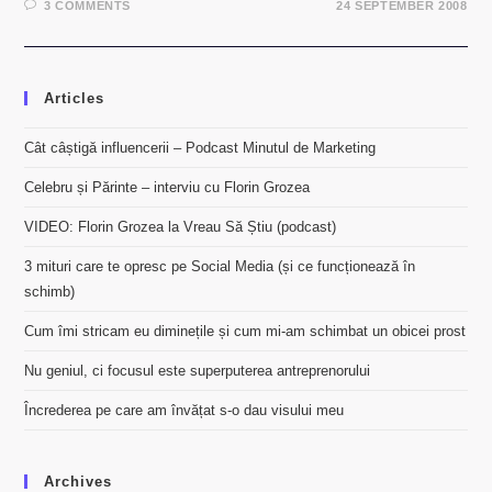
3 COMMENTS
24 SEPTEMBER 2008
Articles
Cât câștigă influencerii – Podcast Minutul de Marketing
Celebru și Părinte – interviu cu Florin Grozea
VIDEO: Florin Grozea la Vreau Să Știu (podcast)
3 mituri care te opresc pe Social Media (și ce funcționează în
schimb)
Cum îmi stricam eu diminețile și cum mi-am schimbat un obicei prost
Nu geniul, ci focusul este superputerea antreprenorului
Încrederea pe care am învățat s-o dau visului meu
Archives