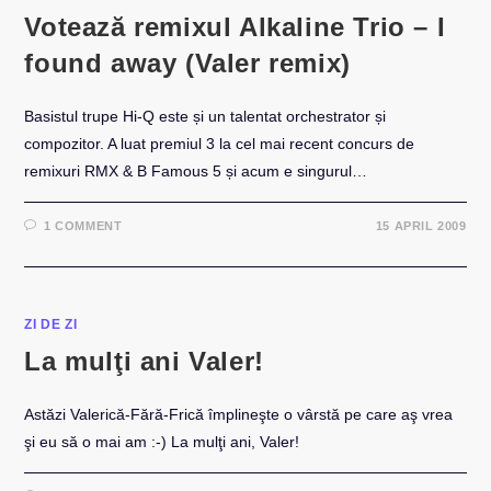
Votează remixul Alkaline Trio – I
found away (Valer remix)
Basistul trupe Hi-Q este și un talentat orchestrator și
compozitor. A luat premiul 3 la cel mai recent concurs de
remixuri RMX & B Famous 5 și acum e singurul…
1 COMMENT
15 APRIL 2009
ZI DE ZI
La mulţi ani Valer!
Astăzi Valerică-Fără-Frică împlineşte o vârstă pe care aş vrea
şi eu să o mai am :-) La mulţi ani, Valer!