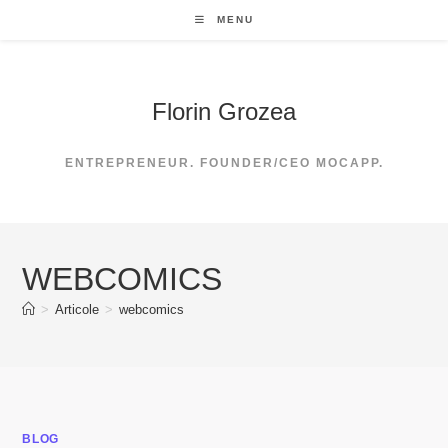
Skip
MENU
to
content
Florin Grozea
ENTREPRENEUR. FOUNDER/CEO MOCAPP.
WEBCOMICS
>
Articole
>
webcomics
BLOG