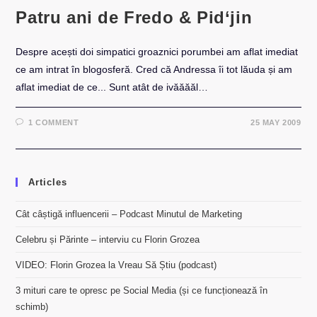
Patru ani de Fredo & Pid‘jin
Despre acești doi simpatici groaznici porumbei am aflat imediat
ce am intrat în blogosferă. Cred că Andressa îi tot lăuda și am
aflat imediat de ce... Sunt atât de ivăăăăl…
1 COMMENT
25 MAY 2009
Articles
Cât câștigă influencerii – Podcast Minutul de Marketing
Celebru și Părinte – interviu cu Florin Grozea
VIDEO: Florin Grozea la Vreau Să Știu (podcast)
3 mituri care te opresc pe Social Media (și ce funcționează în
schimb)