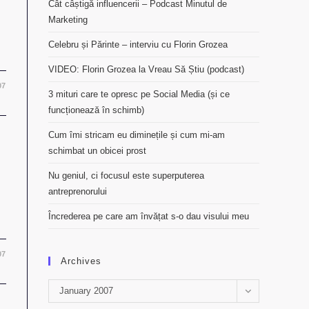
Cât câștigă influencerii – Podcast Minutul de
Marketing
Celebru și Părinte – interviu cu Florin Grozea
VIDEO: Florin Grozea la Vreau Să Știu (podcast)
07
3 mituri care te opresc pe Social Media (și ce
funcționează în schimb)
Cum îmi stricam eu diminețile și cum mi-am
schimbat un obicei prost
Nu geniul, ci focusul este superputerea
antreprenorului
Încrederea pe care am învățat s-o dau visului meu
07
Archives
Archives
January 2007