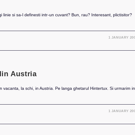
 linie si sa-l definesti intr-un cuvant? Bun, rau? Interesant, plictisitor?
1 JANUARY 20
in Austria
 in vacanta, la schi, in Austria. Pe langa ghetarul Hintertux. Si urmarim in
1 JANUARY 20