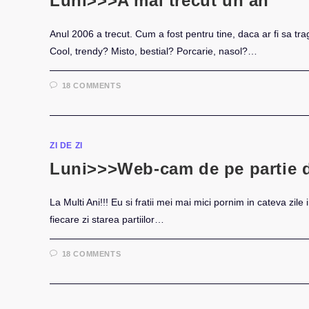
Luni>>>A mai trecut un an
Anul 2006 a trecut. Cum a fost pentru tine, daca ar fi sa tragi
Cool, trendy? Misto, bestial? Porcarie, nasol?…
18 COMMENTS
ZI DE ZI
Luni>>>Web-cam de pe partie d
La Multi Ani!!! Eu si fratii mei mai mici pornim in cateva zile
fiecare zi starea partiilor…
18 COMMENTS