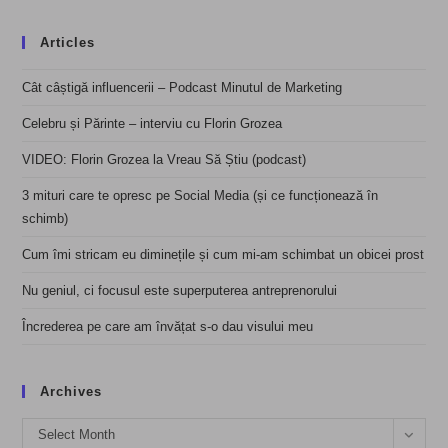
Articles
Cât câștigă influencerii – Podcast Minutul de Marketing
Celebru și Părinte – interviu cu Florin Grozea
VIDEO: Florin Grozea la Vreau Să Știu (podcast)
3 mituri care te opresc pe Social Media (și ce funcționează în
schimb)
Cum îmi stricam eu diminețile și cum mi-am schimbat un obicei prost
Nu geniul, ci focusul este superputerea antreprenorului
Încrederea pe care am învățat s-o dau visului meu
Archives
Archives
Select Month