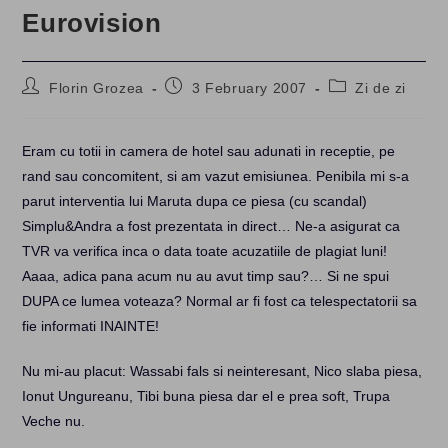
Eurovision
Post
Post
Post
Florin Grozea
3 February 2007
Zi de zi
author:
published:
category:
Eram cu totii in camera de hotel sau adunati in receptie, pe
rand sau concomitent, si am vazut emisiunea. Penibila mi s-a
parut interventia lui Maruta dupa ce piesa (cu scandal)
Simplu&Andra a fost prezentata in direct… Ne-a asigurat ca
TVR va verifica inca o data toate acuzatiile de plagiat luni!
Aaaa, adica pana acum nu au avut timp sau?… Si ne spui
DUPA ce lumea voteaza? Normal ar fi fost ca telespectatorii sa
fie informati INAINTE!
Nu mi-au placut: Wassabi fals si neinteresant, Nico slaba piesa,
Ionut Ungureanu, Tibi buna piesa dar el e prea soft, Trupa
Veche nu.