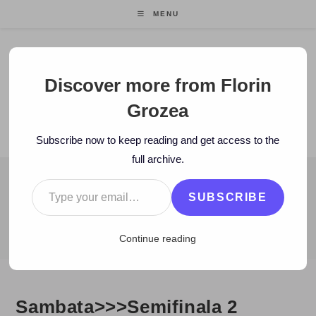
Skip
MENU
to
content
Florin Grozea
Discover more from Florin
Grozea
ENTREPRENEUR. FOUNDER/CEO MOCAPP.
Subscribe now to keep reading and get access to the
full archive.
Type your email…
BLOG
SUBSCRIBE
>
2007
>
February
>
3
>
Zi de zi
>
Sambata>>>Semifinala 2 Eurov
Continue reading
Sambata>>>Semifinala 2