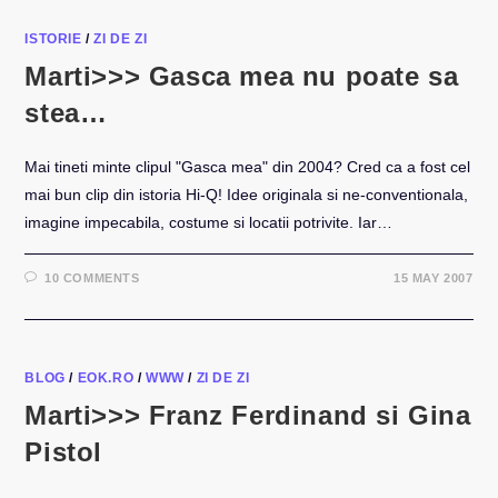
ISTORIE
/
ZI DE ZI
Marti>>> Gasca mea nu poate sa
stea…
Mai tineti minte clipul "Gasca mea" din 2004? Cred ca a fost cel
mai bun clip din istoria Hi-Q! Idee originala si ne-conventionala,
imagine impecabila, costume si locatii potrivite. Iar…
10 COMMENTS
15 MAY 2007
BLOG
/
EOK.RO
/
WWW
/
ZI DE ZI
Marti>>> Franz Ferdinand si Gina
Pistol