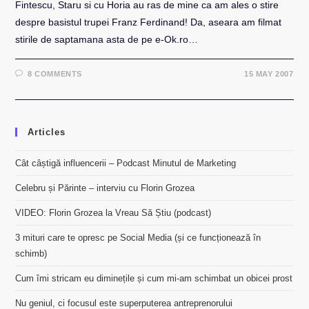
Fintescu, Staru si cu Horia au ras de mine ca am ales o stire
despre basistul trupei Franz Ferdinand! Da, aseara am filmat
stirile de saptamana asta de pe e-Ok.ro…
8 COMMENTS
15 MAY 2007
Articles
Cât câștigă influencerii – Podcast Minutul de Marketing
Celebru și Părinte – interviu cu Florin Grozea
VIDEO: Florin Grozea la Vreau Să Știu (podcast)
3 mituri care te opresc pe Social Media (și ce funcționează în
schimb)
Cum îmi stricam eu diminețile și cum mi-am schimbat un obicei prost
Nu geniul, ci focusul este superputerea antreprenorului