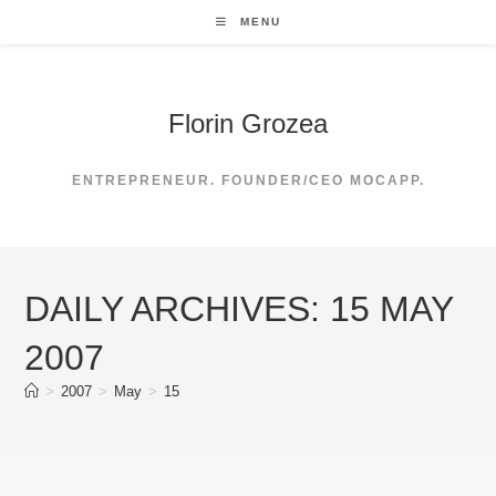
Skip
MENU
to
content
Florin Grozea
ENTREPRENEUR. FOUNDER/CEO MOCAPP.
DAILY ARCHIVES: 15 MAY
2007
>
2007
>
May
>
15