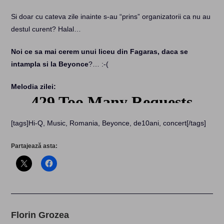
Si doar cu cateva zile inainte s-au “prins” organizatorii ca nu au
destul curent? Halal…
Noi ce sa mai cerem unui liceu din Fagaras, daca se
intampla si la Beyonce
?… :-(
Melodia zilei:
[tags]Hi-Q, Music, Romania, Beyonce, de10ani, concert[/tags]
Partajează asta:
Florin Grozea