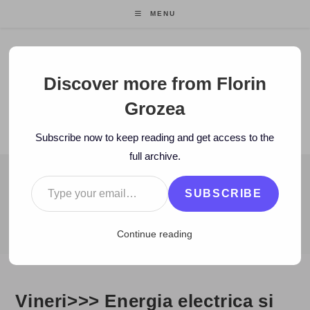
Skip
MENU
to
content
Florin Grozea
Discover more from Florin
Grozea
ENTREPRENEUR. FOUNDER/CEO MOCAPP.
Subscribe now to keep reading and get access to the
full archive.
Type your email…
BLOG
SUBSCRIBE
>
2007
>
October
>
20
>
Zi de zi
>
Vineri>>> Energia electrica si co
Continue reading
Vineri>>> Energia electrica si