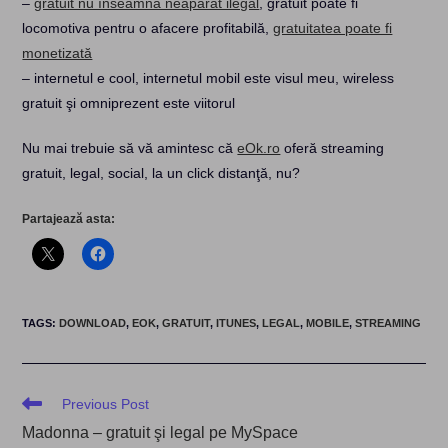
–
gratuit nu înseamnă neapărat ilegal
, gratuit poate fi
locomotiva pentru o afacere profitabilă,
gratuitatea poate fi
monetizată
– internetul e cool, internetul mobil este visul meu, wireless
gratuit şi omniprezent este viitorul
Nu mai trebuie să vă amintesc că
eOk.ro
oferă streaming
gratuit, legal, social, la un click distanţă, nu?
Partajează asta:
TAGS
:
DOWNLOAD
,
EOK
,
GRATUIT
,
ITUNES
,
LEGAL
,
MOBILE
,
STREAMING
Read
Previous Post
more
Madonna – gratuit şi legal pe MySpace
articles