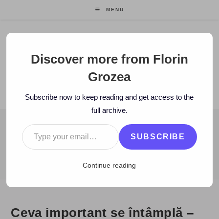
Skip
MENU
to
content
Florin Grozea
Discover more from Florin
Grozea
ENTREPRENEUR. FOUNDER/CEO MOCAPP.
Subscribe now to keep reading and get access to the
full archive.
Type your email…
BLOG
SUBSCRIBE
>
2008
>
April
>
28
>
www
>
Ceva important se întâmplă – stream
Continue reading
Ceva important se întâmplă –