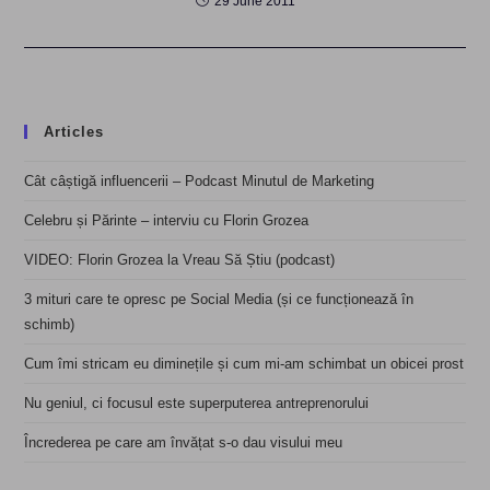
29 June 2011
Articles
Cât câștigă influencerii – Podcast Minutul de Marketing
Celebru și Părinte – interviu cu Florin Grozea
VIDEO: Florin Grozea la Vreau Să Știu (podcast)
3 mituri care te opresc pe Social Media (și ce funcționează în
schimb)
Cum îmi stricam eu diminețile și cum mi-am schimbat un obicei prost
Nu geniul, ci focusul este superputerea antreprenorului
Încrederea pe care am învățat s-o dau visului meu