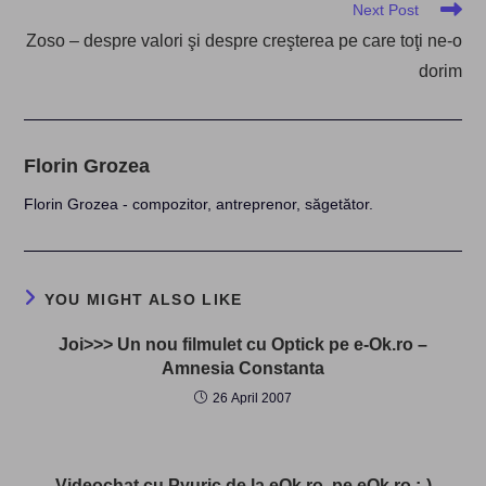
Next Post
Zoso – despre valori şi despre creşterea pe care toţi ne-o
dorim
Florin Grozea
Florin Grozea - compozitor, antreprenor, săgetător.
YOU MIGHT ALSO LIKE
Joi>>> Un nou filmulet cu Optick pe e-Ok.ro –
Amnesia Constanta
26 April 2007
Videochat cu Pyuric de la eOk.ro, pe eOk.ro :-)