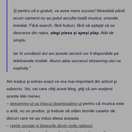
Şi pentru că e gratuit, va avea mare succes! Niciodată până
acum oamenii nu au putut asculta toată muzica, oriunde,
imediat. Fără search, fără huburi, fără să aştepţi să se
descarce din reţea,
alegi piesa şi apeşi play.
Atât de
simplu.
Iar în următorii doi ani aceste servicii vor fi disponibile pe
telefoanele mobile. Atunci abia succesul streaming-ului va
exploda.”
Am tradus şi extras exact ce era mai important din articol şi
subscriu. Voi, cei care citiţi acest blog, ştiţi că am susţinut
aceste idei mereu:
–
streaming-ul va înlocui downloading-ul
pentru că muzica este
o artă, nu un produs, şi trebuie să uităm teoriile caselor de
discuri care ne-au indus ideea aceasta
–
reţele sociale şi blogurile devin noile radiouri