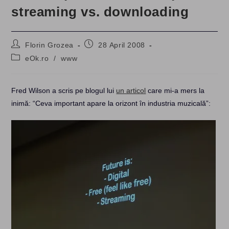
streaming vs. downloading
Post
Post
Florin Grozea
28 April 2008
author:
published:
Post
eOk.ro
/
www
category:
Fred Wilson a scris pe blogul lui
un articol
care mi-a mers la
inimă: “Ceva important apare la orizont în industria muzicală”: