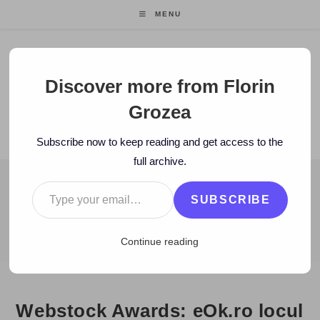
Skip
MENU
to
content
Florin Grozea
Discover more from Florin
Grozea
ENTREPRENEUR. FOUNDER/CEO MOCAPP.
Subscribe now to keep reading and get access to the
full archive.
Type your email…
BLOG
SUBSCRIBE
>
2008
>
October
>
4
>
www
>
Webstock Awards: eOk.ro locul I l
Continue reading
Webstock Awards: eOk.ro locul