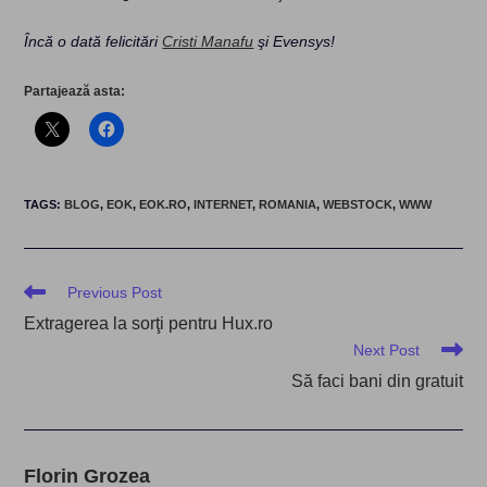
Încă o dată felicitări
Cristi Manafu
şi Evensys!
Partajează asta:
TAGS
:
BLOG
,
EOK
,
EOK.RO
,
INTERNET
,
ROMANIA
,
WEBSTOCK
,
WWW
Read
Previous Post
more
Extragerea la sorţi pentru Hux.ro
articles
Next Post
Să faci bani din gratuit
Florin Grozea