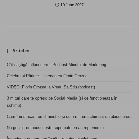
10 June 2007
Articles
Cât câștigă influencerii – Podcast Minutul de Marketing
Celebru și Părinte – interviu cu Florin Grozea
VIDEO: Florin Grozea la Vreau Să Știu (podcast)
3 mituri care te opresc pe Social Media (și ce funcționează în
schimb)
Cum îmi stricam eu diminețile și cum mi-am schimbat un obicei prost
Nu geniul, ci focusul este superputerea antreprenorului
Încrederea pe care am învățat s-o dau visului meu