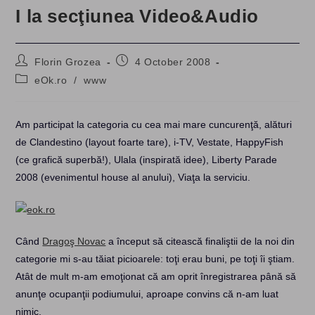
I la secţiunea Video&Audio
Post
Post
Florin Grozea
4 October 2008
author:
published:
Post
eOk.ro
/
www
category:
Am participat la categoria cu cea mai mare cuncurenţă, alături
de Clandestino (layout foarte tare), i-TV, Vestate, HappyFish
(ce grafică superbă!), Ulala (inspirată idee), Liberty Parade
2008 (evenimentul house al anului), Viaţa la serviciu.
Când
Dragoş Novac
a început să citească finaliştii de la noi din
categorie mi s-au tăiat picioarele: toţi erau buni, pe toţi îi ştiam.
Atât de mult m-am emoţionat că am oprit înregistrarea până să
anunţe ocupanţii podiumului, aproape convins că n-am luat
nimic.