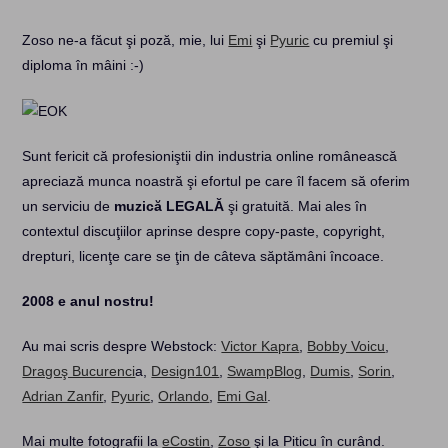
Zoso ne-a făcut şi poză, mie, lui
Emi
şi
Pyuric
cu premiul şi
diploma în mâini :-)
Sunt fericit că profesioniştii din industria online românească
apreciază munca noastră şi efortul pe care îl facem să oferim
un serviciu de
muzică LEGALĂ
şi gratuită. Mai ales în
contextul discuţiilor aprinse despre copy-paste, copyright,
drepturi, licenţe care se ţin de câteva săptămâni încoace.
2008 e anul nostru!
Au mai scris despre Webstock:
Victor Kapra
,
Bobby Voicu
,
Dragoş Bucurenci
a,
Design101
,
SwampBlog
,
Dumis
,
Sorin
,
Adrian Zanfir
,
Pyuric
,
Orlando
,
Emi Gal
.
Mai multe fotografii la
eCostin
,
Zoso
şi la Piticu în curând.