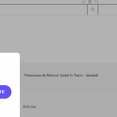
29
>
Zi de zi
>
Petrecerea de Miercuri Seară în Twice – diseară!
BE
Articles