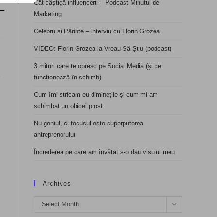
Cât câștigă influencerii – Podcast Minutul de
Marketing
Celebru și Părinte – interviu cu Florin Grozea
VIDEO: Florin Grozea la Vreau Să Știu (podcast)
3 mituri care te opresc pe Social Media (și ce
e
funcționează în schimb)
Cum îmi stricam eu diminețile și cum mi-am
schimbat un obicei prost
Nu geniul, ci focusul este superputerea
antreprenorului
Încrederea pe care am învățat s-o dau visului meu
Archives
Archives
Select Month