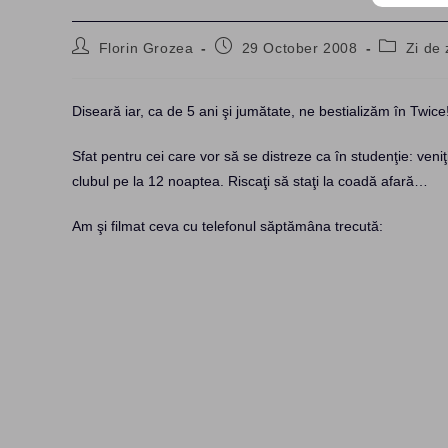
Post
Post
Post
Florin Grozea
29 October 2008
Zi de 
author:
published:
category:
Diseară iar, ca de 5 ani şi jumătate, ne bestializăm în Twice
Sfat pentru cei care vor să se distreze ca în studenţie: ven
clubul pe la 12 noaptea. Riscaţi să staţi la coadă afară…
Am şi filmat ceva cu telefonul săptămâna trecută: