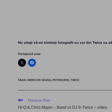
Nu uitaţi să-mi trimiteţi fotografii cu voi din Twice ca
Partajează asta:
TAGS
:
MIERCURI SEARA
,
PETRECERE
,
TWICE
Read
Previous Post
more
Hi-Q & Chris Mayer – Band vs DJ în Twice – video
articles