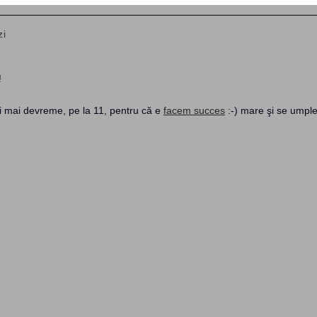
zi
!
iţi mai devreme, pe la 11, pentru că e
facem succes
:-) mare şi se umpl