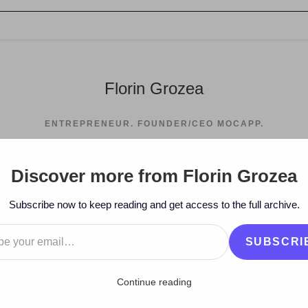
Florin Grozea
ENTREPRENEUR. FOUNDER/CEO MOCAPP.
Discover more from Florin Grozea
>
2008
>
October
>
Subscribe now to keep reading and get access to the full archive.
…
SUBSCRI
Continue reading
 Seară în Twice – diseară!