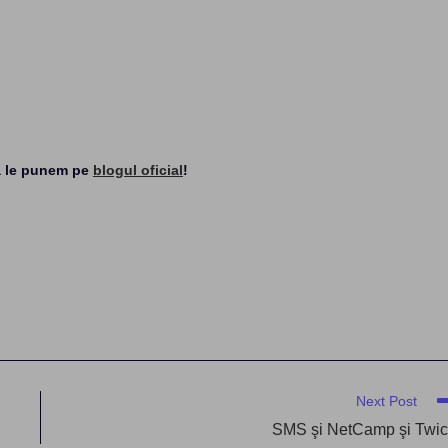
 să le punem pe
blogul oficial
!
Next Post
SMS şi NetCamp şi Twi