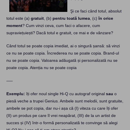
Şi ce faci când totul, absolut
totul este (a)
gratuit
, (b)
pentru toată lumea
, (c)
în orice
moment
? Cum vinzi ceva, cum faci o afacere, cum
supraviețuiești? Dacă totul e gratuit, ce mai e de vânzare?
Când totul se poate copia imediat, ai o singură șansă: să vinzi
ce nu se poate copia. Încrederea nu se poate copia. Brand-ul
nu se poate copia. Valoarea adăugată și personalizată nu se
poate copia. Atenția nu se poate copia
—–
Exemplu:
îți ofer noul single Hi-Q cu autograf original
sau
o
piesă veche a trupei Genius. Ambele sunt melodii, sunt gratuite,
ambele se pot copia, dar nu-i așa că (I) viteza cu care îți ofer
(II) un produs pe care îl vrei neapărat, (III) de la un artist de
succes și (IV) într-o formă personalizată te convinge să alegi