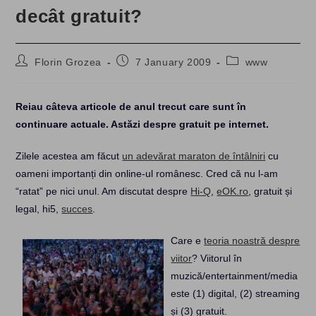
decât gratuit?
Post
Post
Post
Florin Grozea
7 January 2009
www
author:
published:
category:
Reiau câteva articole de anul trecut care sunt în
continuare actuale. Astăzi despre gratuit pe internet.
Zilele acestea am făcut
un adevărat maraton de întâlniri
cu
oameni importanți din online-ul românesc. Cred că nu l-am
“ratat” pe nici unul. Am discutat despre
Hi-Q
,
eOK.ro
, gratuit și
legal, hi5,
succes
.
Care e
teoria noastră despre
viitor
? Viitorul în
muzică/entertainment/media
este (1) digital, (2) streaming
și (3) gratuit.