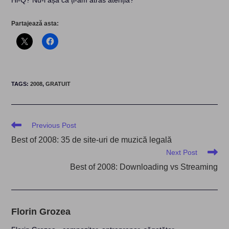
Hi-Q? Nu-i așa că ți-am atras atenția?
Partajează asta:
TAGS
:
2008
,
GRATUIT
Read
Previous Post
more
Best of 2008: 35 de site-uri de muzică legală
articles
Next Post
Best of 2008: Downloading vs Streaming
Florin Grozea