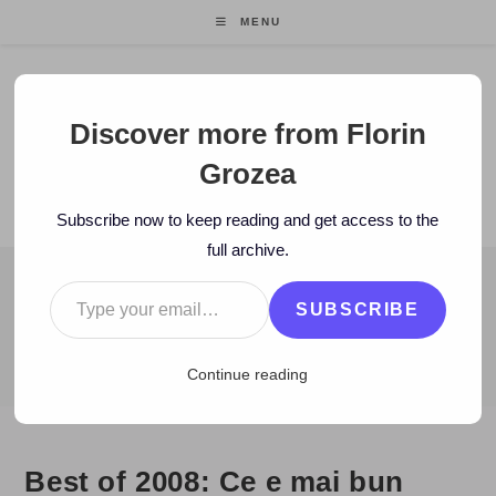
Skip
MENU
to
content
Florin Grozea
Discover more from Florin
Grozea
ENTREPRENEUR. FOUNDER/CEO MOCAPP.
Subscribe now to keep reading and get access to the
full archive.
Type your email…
BLOG
SUBSCRIBE
>
2009
>
January
>
7
>
www
>
Best of 2008: Ce e mai bun decât g
Continue reading
Best of 2008: Ce e mai bun