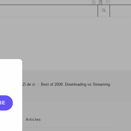
nuary
>
8
>
Zi de zi
>
Best of 2008: Downloading vs Streaming
BE
Articles