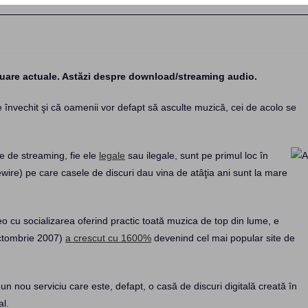
i
inuare actuale. Astăzi despre download/streaming audio.
învechit şi că oamenii vor defapt să asculte muzică, cei de acolo se
le de streaming, fie ele
legale
sau ilegale, sunt pe primul loc în
wire) pe care casele de discuri dau vina de atâţia ani sunt la mare
 cu socializarea oferind practic toată muzica de top din lume, e
Octombrie 2007)
a crescut cu 1600%
devenind cel mai popular site de
un nou serviciu care este, defapt, o casă de discuri digitală creată în
al.