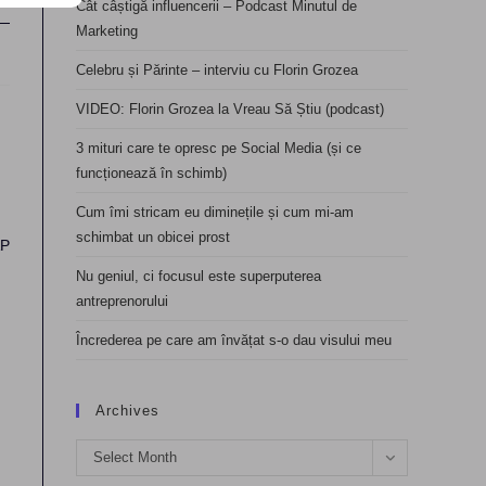
Cât câștigă influencerii – Podcast Minutul de
Marketing
Celebru și Părinte – interviu cu Florin Grozea
VIDEO: Florin Grozea la Vreau Să Știu (podcast)
3 mituri care te opresc pe Social Media (și ce
funcționează în schimb)
Cum îmi stricam eu diminețile și cum mi-am
schimbat un obicei prost
Nu geniul, ci focusul este superputerea
antreprenorului
Încrederea pe care am învățat s-o dau visului meu
Archives
Archives
Select Month