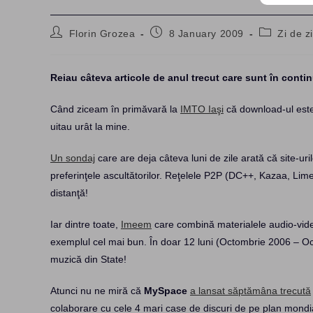
Post
Post
Post
Florin Grozea
8 January 2009
Zi de z
author:
published:
category:
Reiau câteva articole de anul trecut care sunt în cont
Când ziceam în primăvară la
IMTO Iaşi
că download-ul este 
uitau urât la mine.
Un sondaj
care are deja câteva luni de zile arată că site-uri
preferinţele ascultătorilor. Reţelele P2P (DC++, Kazaa, Lime
distanţă!
Iar dintre toate,
Imeem
care combină materialele audio-video
exemplul cel mai bun. În doar 12 luni (Octombrie 2006 – 
muzică din State!
Atunci nu ne miră că
MySpace
a lansat săptămâna trecută
colaborare cu cele 4 mari case de discuri de pe plan mondi