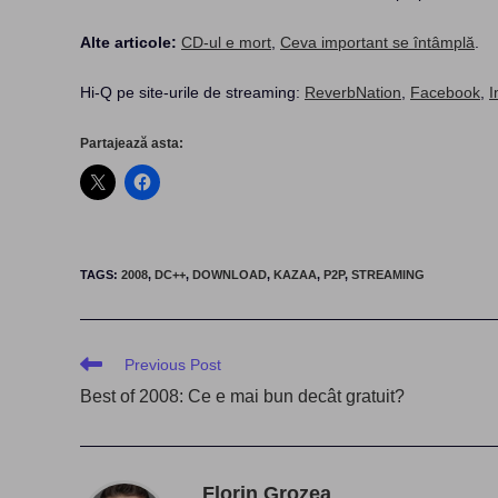
Alte articole:
CD-ul e mort
,
Ceva important se întâmplă
.
Hi-Q pe site-urile de streaming:
ReverbNation
,
Facebook
,
Partajează asta:
TAGS
:
2008
,
DC++
,
DOWNLOAD
,
KAZAA
,
P2P
,
STREAMING
Read
Previous Post
more
Best of 2008: Ce e mai bun decât gratuit?
articles
Florin Grozea