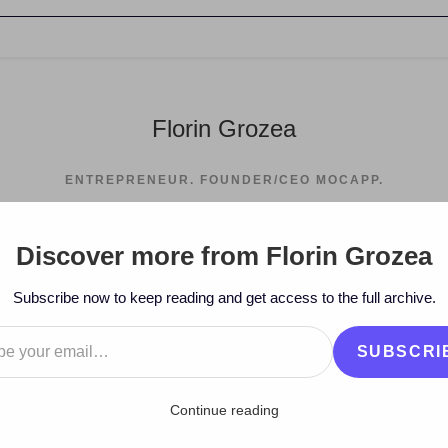
Florin Grozea
ENTREPRENEUR. FOUNDER/CEO MOCAPP.
Discover more from Florin Grozea
>
2009
>
Ja
Subscribe now to keep reading and get access to the full archive.
…
SUBSCRI
Continue reading
ding vs Streaming