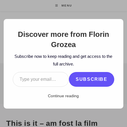
Skip
MENU
to
content
Florin Grozea
Discover more from Florin
Grozea
ENTREPRENEUR. FOUNDER/CEO MOCAPP.
Subscribe now to keep reading and get access to the
full archive.
Type your email…
BLOG
SUBSCRIBE
>
2009
>
November
>
1
>
Istorie
>
This is it – am fost la film
Continue reading
This is it – am fost la film