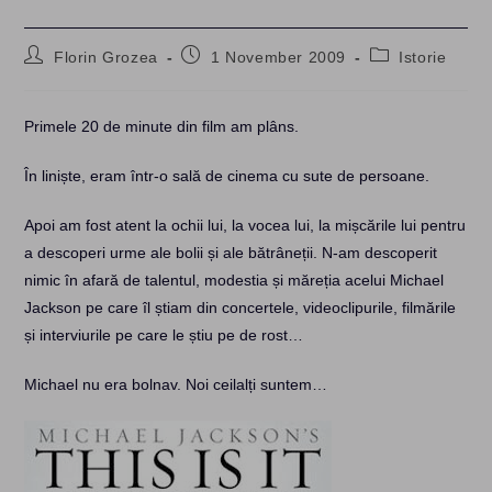
Post
Post
Post
Florin Grozea
1 November 2009
Istorie
author:
published:
category:
Primele 20 de minute din film am plâns.
În liniște, eram într-o sală de cinema cu sute de persoane.
Apoi am fost atent la ochii lui, la vocea lui, la mișcările lui pentru
a descoperi urme ale bolii și ale bătrâneții. N-am descoperit
nimic în afară de talentul, modestia și măreția acelui Michael
Jackson pe care îl știam din concertele, videoclipurile, filmările
și interviurile pe care le știu pe de rost…
Michael nu era bolnav. Noi ceilalți suntem…