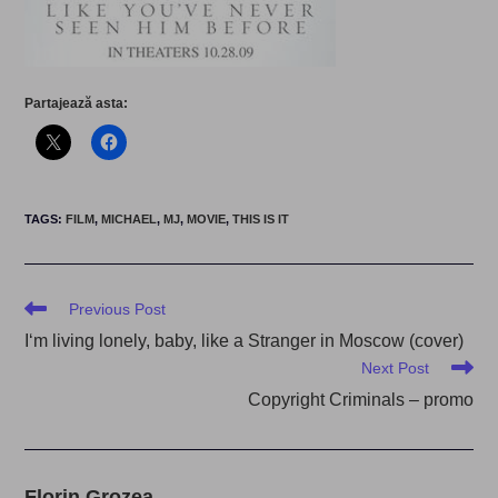
Partajează asta:
TAGS
:
FILM
,
MICHAEL
,
MJ
,
MOVIE
,
THIS IS IT
Read
Previous Post
more
I‘m living lonely, baby, like a Stranger in Moscow (cover)
articles
Next Post
Copyright Criminals – promo
Florin Grozea