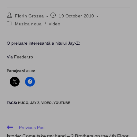
Post
Post
Florin Grozea
19 October 2010
author:
published:
Post
Muzica noua
/
video
category:
O preluare interesantă a hitului Jay-Z:
Via
Feeder.ro
Partajează asta:
TAGS
:
HUGO
,
JAY-Z
,
VIDEO
,
YOUTUBE
Read
Previous Post
more
Istorie: Come take my hand – 2 Brothers on the 4th Floor