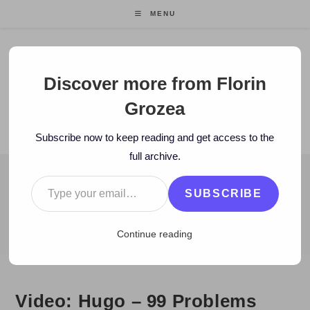
Skip
MENU
to
content
Florin Grozea
Discover more from Florin
Grozea
ENTREPRENEUR. FOUNDER/CEO MOCAPP.
Subscribe now to keep reading and get access to the
full archive.
Type your email…
BLOG
SUBSCRIBE
>
2010
>
October
>
19
>
Muzica noua
>
Video: Hugo – 99 Proble
Continue reading
Video: Hugo – 99 Problems