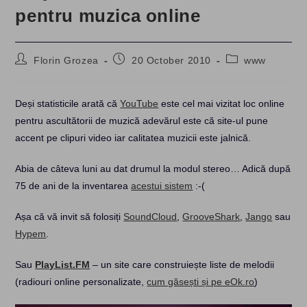
pentru muzica online
Post
Post
Post
Florin Grozea
20 October 2010
www
author:
published:
category:
Deși statisticile arată că
YouTube
este cel mai vizitat loc online
pentru ascultătorii de muzică adevărul este că site-ul pune
accent pe clipuri video iar calitatea muzicii este jalnică.
Abia de câteva luni au dat drumul la modul stereo… Adică după
75 de ani de la inventarea
acestui sistem
:-(
Așa că vă invit să folosiți
SoundCloud
,
GrooveShark
,
Jango
sau
Hypem
.
Sau
PlayList.FM
– un site care construiește liste de melodii
(radiouri online personalizate,
cum găsești și pe eOk.ro
)