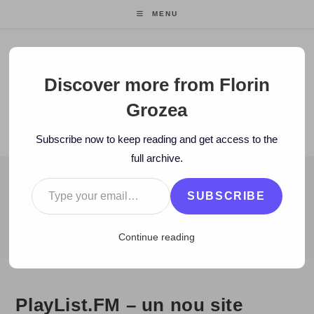
Skip
MENU
to
content
Florin Grozea
Discover more from Florin
Grozea
ENTREPRENEUR. FOUNDER/CEO MOCAPP.
Subscribe now to keep reading and get access to the
full archive.
Type your email…
BLOG
SUBSCRIBE
>
2010
>
October
>
20
>
www
>
PlayList.FM – un nou site pentru 
Continue reading
PlayList.FM – un nou site