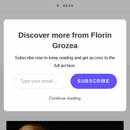
Skip
MENU
to
content
Florin Grozea
Discover more from Florin
Grozea
ENTREPRENEUR. FOUNDER/CEO MOCAPP.
Subscribe now to keep reading and get access to the
full archive.
Type your email…
BLOG
SUBSCRIBE
>
2011
>
February
>
10
>
Artisti
>
Nas & Damian Marley – Patienc
Continue reading