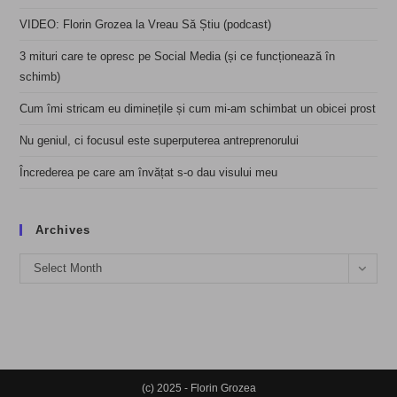
VIDEO: Florin Grozea la Vreau Să Știu (podcast)
3 mituri care te opresc pe Social Media (și ce funcționează în
schimb)
Cum îmi stricam eu diminețile și cum mi-am schimbat un obicei prost
Nu geniul, ci focusul este superputerea antreprenorului
Încrederea pe care am învățat s-o dau visului meu
Archives
Archives
Select Month
(c) 2025 - Florin Grozea