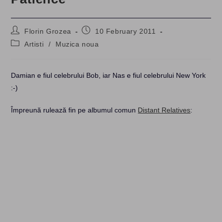
Post
Post
Florin Grozea
10 February 2011
author:
published:
Post
Artisti
/
Muzica noua
category:
Damian e fiul celebrului Bob, iar Nas e fiul celebrului New York
:-)
Împreună rulează fin pe albumul comun
Distant Relatives
: