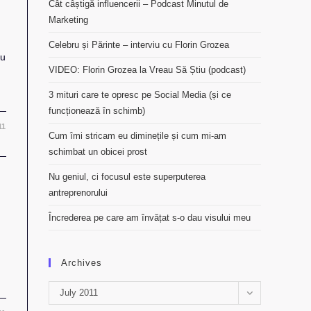
Cât câștigă influencerii – Podcast Minutul de
Marketing
Celebru și Părinte – interviu cu Florin Grozea
cu
VIDEO: Florin Grozea la Vreau Să Știu (podcast)
3 mituri care te opresc pe Social Media (și ce
funcționează în schimb)
11
Cum îmi stricam eu diminețile și cum mi-am
schimbat un obicei prost
Nu geniul, ci focusul este superputerea
antreprenorului
Încrederea pe care am învățat s-o dau visului meu
Archives
Archives
July 2011