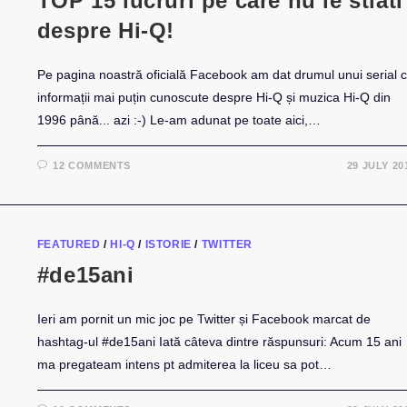
TOP 15 lucruri pe care nu le stiati
despre Hi-Q!
Pe pagina noastră oficială Facebook am dat drumul unui serial 
informații mai puțin cunoscute despre Hi-Q și muzica Hi-Q din
1996 până... azi :-) Le-am adunat pe toate aici,…
12 COMMENTS
29 JULY 20
FEATURED
/
HI-Q
/
ISTORIE
/
TWITTER
#de15ani
Ieri am pornit un mic joc pe Twitter și Facebook marcat de
hashtag-ul #de15ani Iată câteva dintre răspunsuri: Acum 15 ani
ma pregateam intens pt admiterea la liceu sa pot…