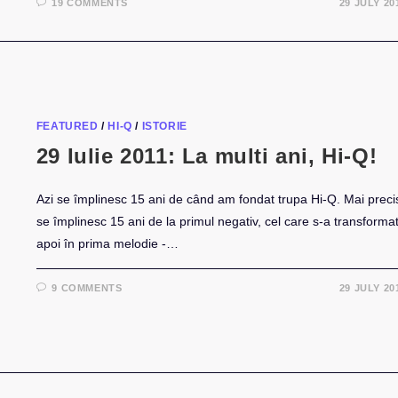
19 COMMENTS
29 JULY 20
FEATURED
/
HI-Q
/
ISTORIE
29 Iulie 2011: La multi ani, Hi-Q!
Azi se împlinesc 15 ani de când am fondat trupa Hi-Q. Mai preci
se împlinesc 15 ani de la primul negativ, cel care s-a transforma
apoi în prima melodie -…
9 COMMENTS
29 JULY 20