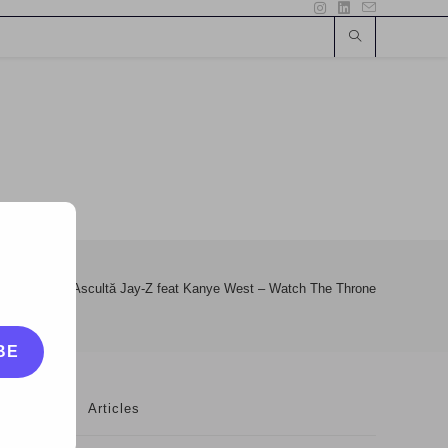
i
>
MUSIC: Ascultă Jay-Z feat Kanye West – Watch The Throne (live @ New
BE
Articles