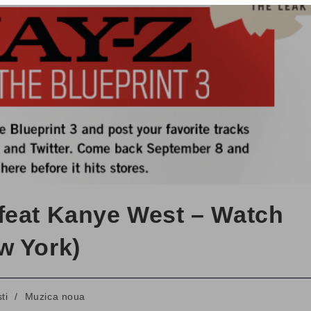
feat Kanye West – Watch
w York)
sti
/
Muzica noua
y: