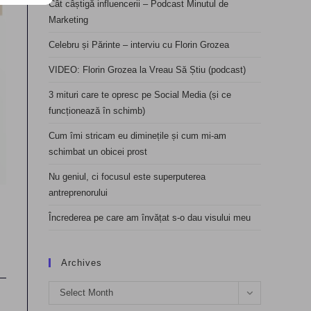
Cât câștigă influencerii – Podcast Minutul de
Marketing
Celebru și Părinte – interviu cu Florin Grozea
VIDEO: Florin Grozea la Vreau Să Știu (podcast)
3 mituri care te opresc pe Social Media (și ce
funcționează în schimb)
Cum îmi stricam eu diminețile și cum mi-am
schimbat un obicei prost
Nu geniul, ci focusul este superputerea
antreprenorului
Încrederea pe care am învățat s-o dau visului meu
Archives
Archives
Select Month