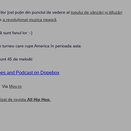
ilor [cel puțin din punctul de vedere al
topului de vânzări și difuzări
re
a revoluționat muzica neagră
.
ă sunt fanul lor :-)
n turneu care rupe America în perioada asta.
sunt 45 de melodii:
es and Podcast on Dopebox
Via
Mov.ro
lizat de revista
All Hip Hop
.