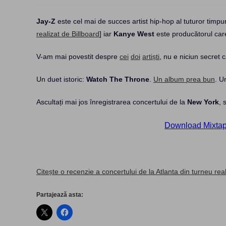
Jay-Z
este cel mai de succes artist hip-hop al tuturor timpur
realizat de Billboard
] iar
Kanye West
este producătorul ca
V-am mai povestit despre
cei
doi
artiști
, nu e niciun secret c
Un duet istoric:
Watch The Throne
.
Un album prea bun
. U
Ascultați mai jos înregistrarea concertului de la
New York
, 
Download Mixtap
Citește o recenzie a concertului de la Atlanta din turneu rea
Partajează asta: