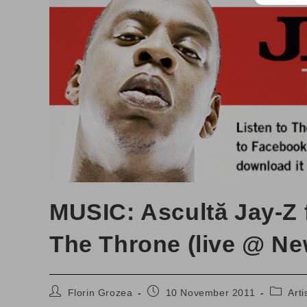
MUSIC: Ascultă Jay-Z 
The Throne (live @ Ne
Post
Post
Post
Florin Grozea
10 November 2011
Arti
author:
published:
categor