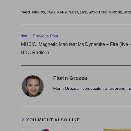
TAGS
:
HIP-HOP
,
JAY-Z
,
KANYE WEST
,
LIVE
,
WATCH THE THRONE
,
WID
Read
Previous Post
more
MUSIC: Magnetic Man feat Ms Dynamite – Fire (live
articles
BBC Radio1)
Florin Grozea
Florin Grozea - compozitor, antreprenor, s
YOU MIGHT ALSO LIKE