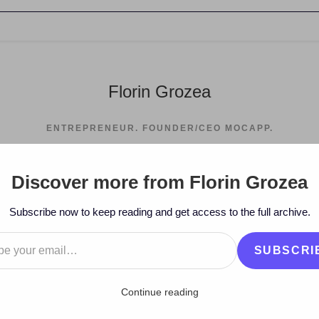
Florin Grozea
ENTREPRENEUR. FOUNDER/CEO MOCAPP.
Discover more from Florin Grozea
>
2011
>
November
>
10
>
Artist
Subscribe now to keep reading and get access to the full archive.
…
SUBSCRI
Continue reading