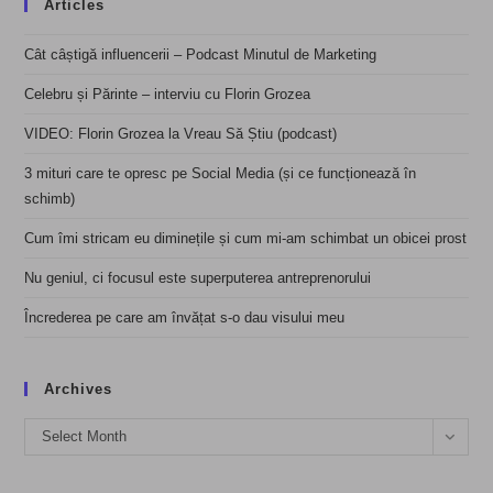
Articles
Cât câștigă influencerii – Podcast Minutul de Marketing
Celebru și Părinte – interviu cu Florin Grozea
VIDEO: Florin Grozea la Vreau Să Știu (podcast)
3 mituri care te opresc pe Social Media (și ce funcționează în
schimb)
Cum îmi stricam eu diminețile și cum mi-am schimbat un obicei prost
Nu geniul, ci focusul este superputerea antreprenorului
Încrederea pe care am învățat s-o dau visului meu
Archives
Archives
Select Month