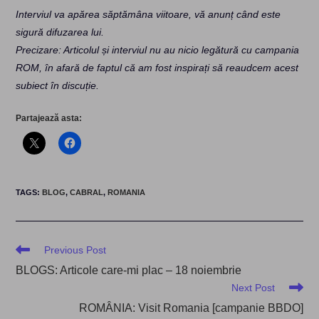
Interviul va apărea săptămâna viitoare, vă anunț când este
sigură difuzarea lui.
Precizare: Articolul și interviul nu au nicio legătură cu campania
ROM, în afară de faptul că am fost inspirați să reaudcem acest
subiect în discuție.
Partajează asta:
TAGS
:
BLOG
,
CABRAL
,
ROMANIA
Read
Previous Post
more
BLOGS: Articole care-mi plac – 18 noiembrie
articles
Next Post
ROMÂNIA: Visit Romania [campanie BBDO]