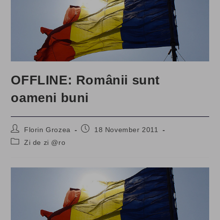
OFFLINE: Românii sunt
oameni buni
Post
Post
Florin Grozea
18 November 2011
author:
published:
Post
Zi de zi @ro
category: