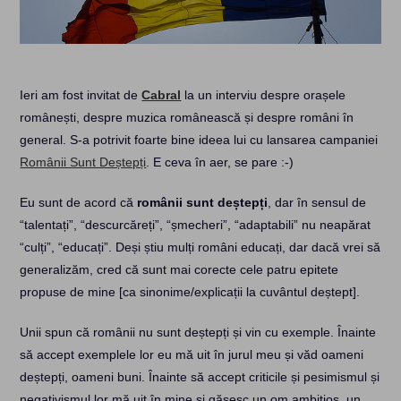
Ieri am fost invitat de
Cabral
la un interviu despre orașele
românești, despre muzica românească și despre români în
general. S-a potrivit foarte bine ideea lui cu lansarea campaniei
Românii Sunt Deștepți
. E ceva în aer, se pare :-)
Eu sunt de acord că
românii sunt deștepți
, dar în sensul de
“talentați”, “descurcăreți”, “șmecheri”, “adaptabili” nu neapărat
“culți”, “educați”. Deși știu mulți români educați, dar dacă vrei să
generalizăm, cred că sunt mai corecte cele patru epitete
propuse de mine [ca sinonime/explicații la cuvântul deștept].
Unii spun că românii nu sunt deștepți și vin cu exemple. Înainte
să accept exemplele lor eu mă uit în jurul meu și văd oameni
deștepți, oameni buni. Înainte să accept criticile și pesimismul și
negativismul lor mă uit în mine și găsesc un om ambițios, un