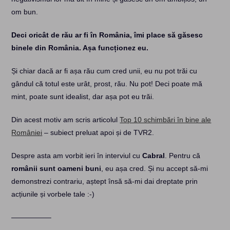
om bun.
Deci oricât de rău ar fi în România, îmi place să găsesc
binele din România. Așa funcționez eu.
Și chiar dacă ar fi așa rău cum cred unii, eu nu pot trăi cu
gândul că totul este urât, prost, rău. Nu pot! Deci poate mă
mint, poate sunt idealist, dar așa pot eu trăi.
Din acest motiv am scris articolul
Top 10 schimbări în bine ale
României
– subiect preluat apoi și de TVR2.
Despre asta am vorbit ieri în interviul cu
Cabral
. Pentru că
românii sunt oameni buni
, eu așa cred. Și nu accept să-mi
demonstrezi contrariu, aștept însă să-mi dai dreptate prin
acțiunile și vorbele tale :-)
—————–