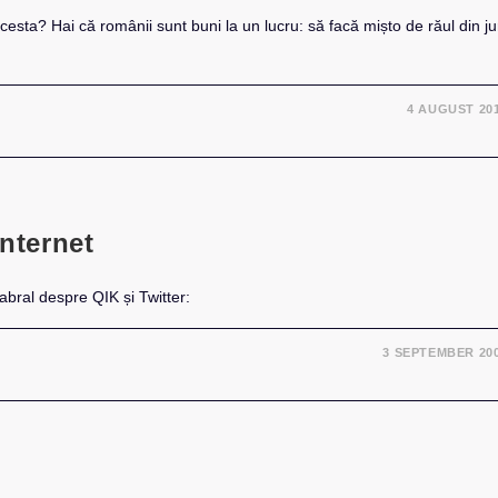
cesta? Hai că românii sunt buni la un lucru: să facă mișto de răul din ju
4 AUGUST 20
internet
abral despre QIK și Twitter:
3 SEPTEMBER 20