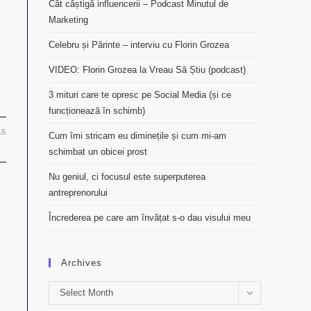
Cât câștigă influencerii – Podcast Minutul de
Marketing
Celebru și Părinte – interviu cu Florin Grozea
VIDEO: Florin Grozea la Vreau Să Știu (podcast)
p
3 mituri care te opresc pe Social Media (și ce
funcționează în schimb)
15
Cum îmi stricam eu diminețile și cum mi-am
schimbat un obicei prost
Nu geniul, ci focusul este superputerea
antreprenorului
Încrederea pe care am învățat s-o dau visului meu
Archives
Archives
Select Month