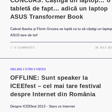
CONCURS: Câștigă un laptop… o
tabletă de fapt… adică un laptop
ASUS Transformer Book
Cabral Ibacka și Florin Grozea se luptă ca tu să câștigi un lapto
ASUS tare de tot!
6 COMMENTS
28 JULY 20
ONLINE
/
STIRI
/
VIDEO
OFFLINE: Sunt speaker la
ICEEfest – cel mai tare festival
despre Internet din România
Despre ICEEfest 2013 - Stars vs Internet