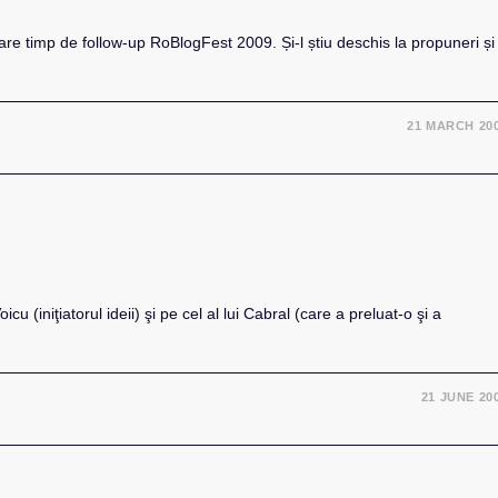
e timp de follow-up RoBlogFest 2009. Și-l știu deschis la propuneri și
21 MARCH 20
u (iniţiatorul ideii) şi pe cel al lui Cabral (care a preluat-o şi a
21 JUNE 20