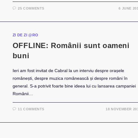
25 COMMENTS
6 JUNE 20
ZI DE ZI @RO
OFFLINE: Românii sunt oameni
buni
Ieri am fost invitat de Cabral la un interviu despre orașele
românești, despre muzica românească și despre români în
general. S-a potrivit foarte bine ideea lui cu lansarea campaniei
Românii…
11 COMMENTS
18 NOVEMBER 20