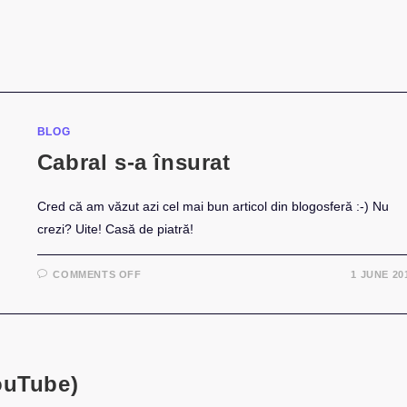
BLOG
Cabral s-a însurat
Cred că am văzut azi cel mai bun articol din blogosferă :-) Nu
crezi? Uite! Casă de piatră!
ON
COMMENTS OFF
1 JUNE 20
CABRAL
S-
A
ÎNSURAT
ouTube)