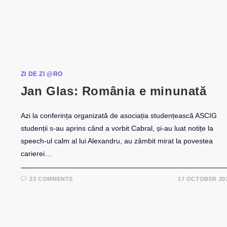
ZI DE ZI @RO
Jan Glas: România e minunată
Azi la conferința organizată de asociația studențească ASCIG
studenții s-au aprins când a vorbit Cabral, și-au luat notițe la
speech-ul calm al lui Alexandru, au zâmbit mirat la povestea
carierei…
23 COMMENTS
17 OCTOBER 20