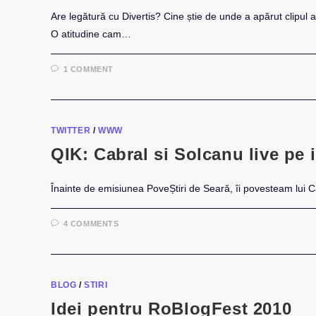
Are legătură cu Divertis? Cine știe de unde a apărut clipul a
O atitudine cam…
1 COMMENT
TWITTER
/
WWW
QIK: Cabral si Solcanu live pe 
Înainte de emisiunea PoveȘtiri de Seară, îi povesteam lui C
4 COMMENTS
BLOG
/
STIRI
Idei pentru RoBlogFest 2010