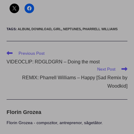
TAGS
:
ALBUM
,
DOWNLOAD
,
GIRL
,
NEPTUNES
,
PHARRELL WILLIAMS
Read
Previous Post
more
VIDEOCLIP: RDGLDGRN – Doing the most
articles
Next Post
REMIX: Pharrell Williams – Happy [Sad Remix by
Woodkid]
Florin Grozea
Florin Grozea - compozitor, antreprenor, săgetător.