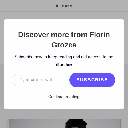
Skip
MENU
to
content
Florin Grozea
Discover more from Florin
Grozea
ENTREPRENEUR. FOUNDER/CEO MOCAPP.
Subscribe now to keep reading and get access to the
full archive.
Type your email…
BLOG
SUBSCRIBE
>
2014
>
March
>
5
>
Artisti
>
ALBUM: Pharrell Williams – GIRL [
Continue reading