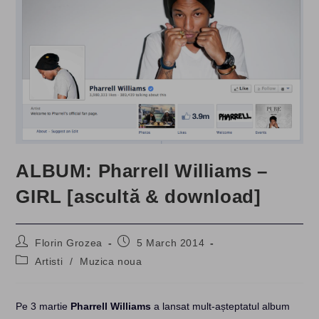
ALBUM: Pharrell Williams –
GIRL [ascultă & download]
Post
Post
Florin Grozea
5 March 2014
author:
published:
Post
Artisti
/
Muzica noua
category:
Pe 3 martie
Pharrell Williams
a lansat mult-așteptatul album