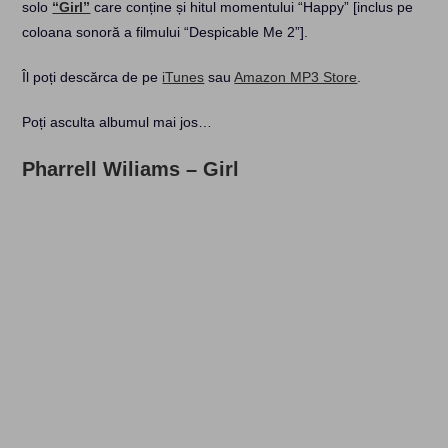
solo
“Girl”
care conține și hitul momentului “Happy” [inclus pe
coloana sonoră a filmului “Despicable Me 2”].
Îl poți descărca de pe
iTunes
sau
Amazon MP3 Store
.
Poți asculta albumul mai jos…
Pharrell Wiliams – Girl