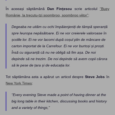
În aceeași săptămână
Dan Fințescu
scrie articolul
“Buey
Românie, la trecutu-tzi soombroo, soombroo viitor”
:
Degeaba ne uităm cu ochi împăienjeniți de tâmpă speranță
spre Ieuropa nepăsătoare. Ei ne vor creierele valoroase în
școlile lor. Ei ne vor lacomi după coșul plin de mâncare de
carton importat de la Carrefour. Ei ne vor burtoși și proști.
Însă cu siguranță că nu ne obligă să fim așa. De noi
depinde să ne trezim. De noi depinde să avem copii cărora
să le pese de țara și de educația lor.
Tot săptămâna asta a apărut un articol despre
Steve Jobs
în
New York Times
:
“Every evening Steve made a point of having dinner at the
big long table in their kitchen, discussing books and history
and a variety of things,”