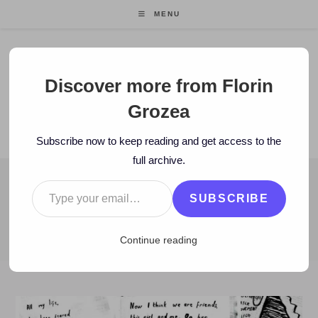
Skip
MENU
to
content
Florin Grozea
Discover more from Florin
Grozea
ENTREPRENEUR. FOUNDER/CEO MOCAPP.
Subscribe now to keep reading and get access to the
full archive.
Type your email…
BLOG
SUBSCRIBE
>
2014
>
September
>
21
>
Carti
>
Gand despre o poveste bine s
Continue reading