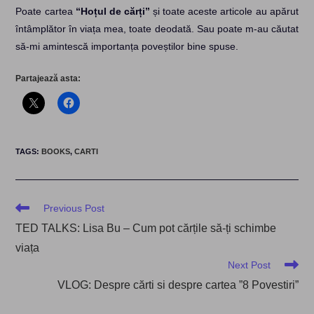
Poate cartea
“Hoțul de cărți”
și toate aceste articole au apărut
întâmplător în viața mea, toate deodată. Sau poate m-au căutat
să-mi amintescă importanța poveștilor bine spuse.
Partajează asta:
TAGS
:
BOOKS
,
CARTI
Read
Previous Post
more
TED TALKS: Lisa Bu – Cum pot cărțile să-ți schimbe
articles
viața
Next Post
VLOG: Despre cărti si despre cartea ”8 Povestiri”