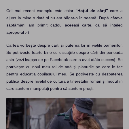
Cel mai recent exemplu este chiar
“Hoțul de cărți”
care a
ajuns la mine o dată și nu am băgat-o în seamă. După câteva
săptămâni am primit cadou aceeași carte, ca să înțeleg
apropo-ul :-)
Cartea vorbește despre cărți și puterea lor în viețile oamenilor.
Se potrivește foarte bine cu discuțiile despre cărți din perioada
asta [vezi leapșa de pe Facebook care a avut atâta succes]. Se
potrivește cu noul meu rol de tată și planurile pe care le fac
pentru educația copilașului meu. Se potrivește cu dezbaterea
publică despre nivelul de cultură a tineretului român și modul în
care suntem manipulați pentru că suntem proști.