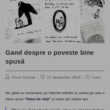
Gand despre o poveste bine
spusă
Post
Post
Post
Florin Grozea
21 September 2014
Carti
author:
published:
category:
Am găsit un comentariu pe Internet referitor la cartea pe care o
citesc acum
“Hoțul de cărți”
și vreau să-l salvez aici:
When you don’t educate people, when you don’t teach them