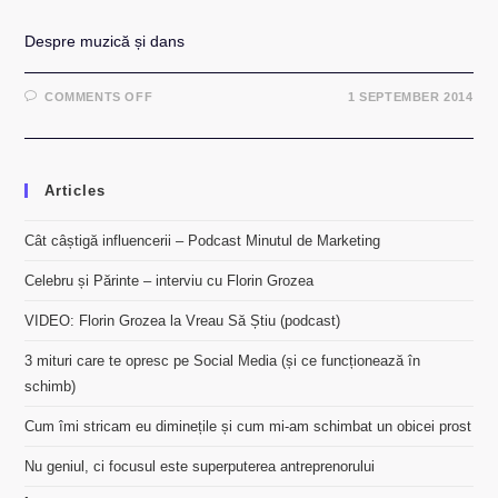
Despre muzică și dans
ON
COMMENTS OFF
1 SEPTEMBER 2014
STATUS
DE
FACEBOOK
Articles
Cât câștigă influencerii – Podcast Minutul de Marketing
Celebru și Părinte – interviu cu Florin Grozea
VIDEO: Florin Grozea la Vreau Să Știu (podcast)
3 mituri care te opresc pe Social Media (și ce funcționează în
schimb)
Cum îmi stricam eu diminețile și cum mi-am schimbat un obicei prost
Nu geniul, ci focusul este superputerea antreprenorului