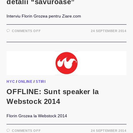
detalii “savuroase”
Interviu Florin Grozea pentru Ziare.com
ON
COMMENTS OFF
24 SEPTEMBER 2014
INTERVIU:
FLORIN
GROZEA
–
DESPRE
RETRAGEREA
HI-
Q
SI
ALTE
DETALII
“SAVUROASE”
HYC
/
ONLINE
/
STIRI
OFFLINE: Sunt speaker la
Webstock 2014
Florin Grozea la Webstock 2014
ON
COMMENTS OFF
24 SEPTEMBER 2014