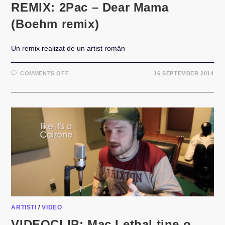
REMIX: 2Pac – Dear Mama
(Boehm remix)
Un remix realizat de un artist român
ON
COMMENTS OFF
16 SEPTEMBER 2014
REMIX:
2PAC
–
DEAR
MAMA
(BOEHM
REMIX)
ARTISTI
/
VIDEO
VIDEOCLIP: Mac Lethal tine o