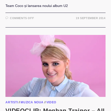
Team Coco și lansarea noului album U2
ON
COMMENTS OFF
19 SEPTEMBER 2014
FUN:
CUM
STERGI
SI
UITI
DE
ALBUMUL
U2
OFERIT
GRATUIT
DE
APPLE
ARTISTI
/
MUZICA NOUA
/
VIDEO
VIDEOCLIP: Meghan Trainor – All