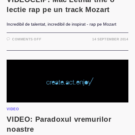
lectie rap pe un track Mozart
Incredibil de talentat, incredibil de inspirat - rap pe Mozart
ON
COMMENTS OFF
14 SEPTEMBER 2014
VIDEOCLIP:
MAC
LETHAL
TINE
O
LECTIE
RAP
PE
UN
TRACK
MOZART
VIDEO
VIDEO: Paradoxul vremurilor
noastre