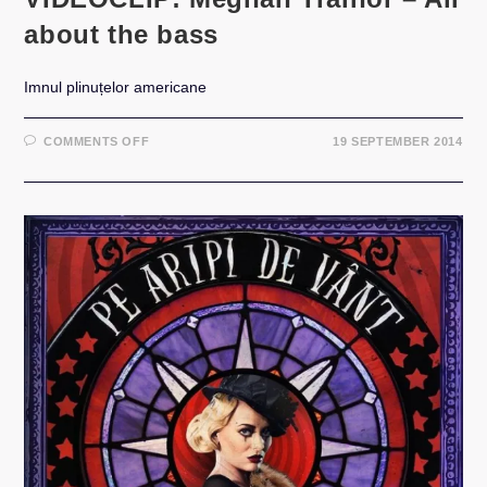
about the bass
Imnul plinuțelor americane
ON
COMMENTS OFF
19 SEPTEMBER 2014
VIDEOCLIP:
MEGHAN
TRAINOR
–
ALL
ABOUT
THE
BASS