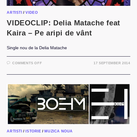
ARTISTI
/
VIDEO
VIDEOCLIP: Delia Matache feat
Kaira – Pe aripi de vânt
Single nou de la Delia Matache
ON
COMMENTS OFF
17 SEPTEMBER 2014
VIDEOCLIP:
DELIA
MATACHE
FEAT
KAIRA
–
PE
ARIPI
DE
VÂNT
ARTISTI
/
ISTORIE
/
MUZICA NOUA