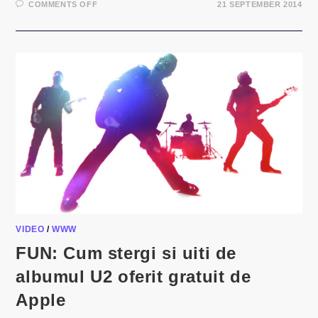
ON
COMMENTS OFF
21 SEPTEMBER 2014
GAND
DESPRE
O
POVESTE
BINE
SPUSĂ
VIDEO
/
WWW
FUN: Cum stergi si uiti de
albumul U2 oferit gratuit de
Apple