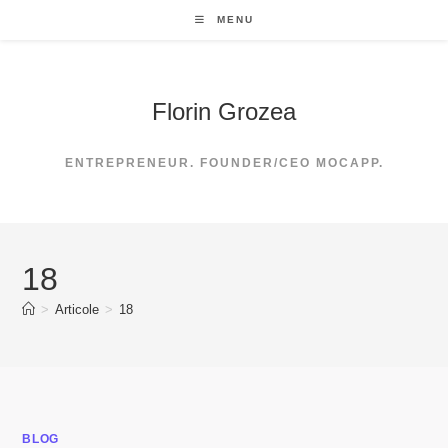
Skip
MENU
to
content
Florin Grozea
ENTREPRENEUR. FOUNDER/CEO MOCAPP.
18
>
Articole
>
18
BLOG