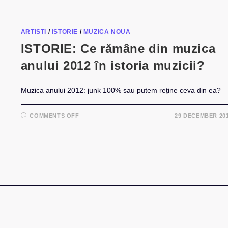
ARTISTI
/
ISTORIE
/
MUZICA NOUA
ISTORIE: Ce rămâne din muzica
anului 2012 în istoria muzicii?
Muzica anului 2012: junk 100% sau putem reține ceva din ea?
ON
COMMENTS OFF
29 DECEMBER 20
ISTORIE:
CE
RĂMÂNE
DIN
MUZICA
ANULUI
2012
ÎN
ISTORIA
MUZICII?