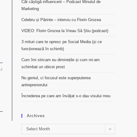
Cât câștigă influencerii – Podcast Minutul de
Marketing
Celebru și Părinte – interviu cu Florin Grozea
VIDEO: Florin Grozea la Vreau Să Știu (podcast)
3 mituri care te opresc pe Social Media (și ce
funcționează în schimb)
Cum îmi stricam eu diminețile și cum mi-am
schimbat un obicei prost
12
Nu geniul, ci focusul este superputerea
antreprenorului
Încrederea pe care am învățat s-o dau visului meu
Archives
Archives
Select Month