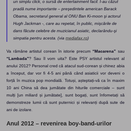
un simplu click, o sursă de entertainment facil. I-au căzut
pradă nume importante – preşedintele american Barack
Obama, secretarul general al ONU Ban Ki-moon şi actorul
Hugh Jackman -, care au repetat, în public, mişcările de
dans făcute celebre de muzicianul asiatic, declarându-şi
simpatia pentru acesta. (via
mediafax.ro
)
Va rămâne artistul corean în istorie precum
“Macarena”
sau
“Lambada”
? Sau îl vom uita? Este PSY artistul relevant al
anului 2012? Personal cred că atacul sud-corean și chinez abia
a început, dar vor fi 4-5 ani până când asiaticii vor deveni o
forță în muzica pop mondială. Totuși, așteptați-vă ca în maxim
10 ani China să dea jumătate din hiturile comerciale – sunt
mulți [un miliard și jumătate], sunt bogați, sunt înfometați să
demonstreze lumii că sunt puternici și relevanți după sute de
ani de izolare.
Anul 2012 – revenirea boy-band-urilor