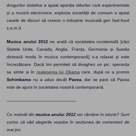
drogurilor sintetice a ajutat apariția stilurilor rock experimentale
și a muzicii electronice; explozia societății de consum a ajutat
casele de discuri să creeze o industrie muzicală gen fast-food
ș.a.m.d.
Muzica anului 2012
ne arată că societatea occidentală [căci
Statele Unite, Canada, Anglia, Franța, Germania și Suedia
dictează moda în muzica contemporană] s-a relaxat și este
încrezătoare. Dacă îmi permiteți să divaghez un pic: speranța
se simte și în
realegerea lui Obama
care, după ce a promis
Schimbarea
nu a adus decât
Pacea
, dar se pare că Pacea
este de ajuns în societatea noastră contemporană.
————————————————-
Ce melodii din
muzica anului 2012
vor rămâne în istorie? Sunt
curios să văd alegerile voastre în secțiunea de comentarii de
mai jos.