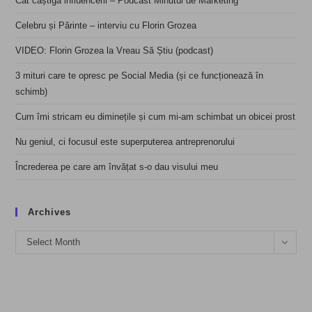
Cât câștigă influencerii – Podcast Minutul de Marketing
Celebru și Părinte – interviu cu Florin Grozea
VIDEO: Florin Grozea la Vreau Să Știu (podcast)
3 mituri care te opresc pe Social Media (și ce funcționează în
schimb)
Cum îmi stricam eu diminețile și cum mi-am schimbat un obicei prost
Nu geniul, ci focusul este superputerea antreprenorului
Încrederea pe care am învățat s-o dau visului meu
Archives
Archives
Select Month