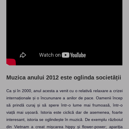
Muzica anului 2012 este oglinda societății
Ca și în 2000, anul acesta a venit cu o relativă relaxare a crizei
internaționale și o încununare a anilor de pace. Oamenii încep
să prindă curaj și să spere într-o lume mai frumoasă, într-o
viață mai ușoară. Istoria este ciclică dar de asemenea, foarte
interesant, istoria se oglindește în muzică. De exemplu războiul
din Vietnam a creat mișcarea hippy și flower-power; apariția