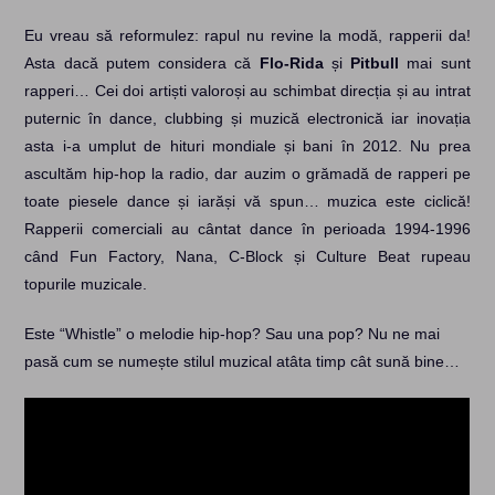
Eu vreau să reformulez: rapul nu revine la modă, rapperii da!
Asta dacă putem considera că
Flo-Rida
și
Pitbull
mai sunt
rapperi… Cei doi artiști valoroși au schimbat direcția și au intrat
puternic în dance, clubbing și muzică electronică iar inovația
asta i-a umplut de hituri mondiale și bani în 2012. Nu prea
ascultăm hip-hop la radio, dar auzim o grămadă de rapperi pe
toate piesele dance și iarăși vă spun… muzica este ciclică!
Rapperii comerciali au cântat dance în perioada 1994-1996
când Fun Factory, Nana, C-Block și Culture Beat rupeau
topurile muzicale.
Este “Whistle” o melodie hip-hop? Sau una pop? Nu ne mai
pasă cum se numește stilul muzical atâta timp cât sună bine…