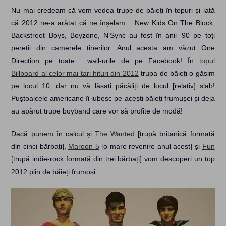
Nu mai credeam că vom vedea trupe de băieți în topuri și iată
că 2012 ne-a arătat că ne înșelam… New Kids On The Block,
Backstreet Boys, Boyzone, N‘Sync au fost în anii ‘90 pe toți
pereții din camerele tinerilor. Anul acesta am văzut One
Direction pe toate… wall-urile de pe Facebook! În
topul
Billboard al celor mai tari hituri din 2012
trupa de băieți o găsim
pe locul 10, dar nu vă lăsați păcăliți de locul [relativ] slab!
Puștoaicele americane îi iubesc pe acești băieți frumușei și deja
au apărut trupe boyband care vor să profite de modă!
Dacă punem în calcul și
The Wanted
[trupă britanică formată
din cinci bărbați],
Maroon 5
[o mare revenire anul acest] și
Fun
[trupă indie-rock formată din trei bărbați] vom descoperi un top
2012 plin de băieți frumoși.