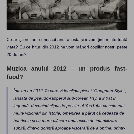
Ce artiști noi am cunoscut anul acesta și îi vom ține minte toată
viața? Cu ce hituri din 2012 ne vom mândri copiilor noștri peste
20 de ani?
Muzica anului 2012 – un produs fast-
food?
Într-un an 2012, în care videoclipul piesei “Gangnam Style”,
lansată de pseudo-rapperul sud-corean Psy, a intrat în
legendă, devenind clipul de pe site-ul YouTube cu cele mai
multe vizionări din istorie, omenirea a părut că cedează de
bunăvoie şi cu mare plăcere unui acces de infantilizare
subită, dintr-o dorinţă aproape viscerală de a obţine, printr-