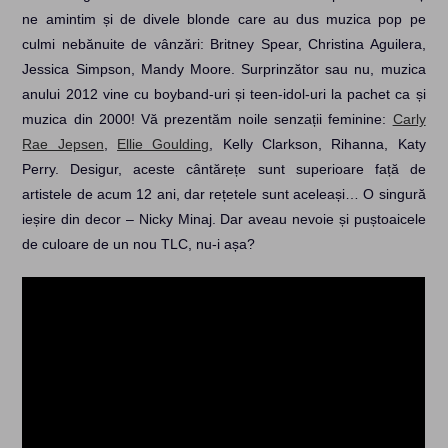
ne amintim și de divele blonde care au dus muzica pop pe
culmi nebănuite de vânzări: Britney Spear, Christina Aguilera,
Jessica Simpson, Mandy Moore. Surprinzător sau nu, muzica
anului 2012 vine cu boyband-uri și teen-idol-uri la pachet ca și
muzica din 2000! Vă prezentăm noile senzații feminine:
Carly
Rae Jepsen
,
Ellie Goulding
, Kelly Clarkson, Rihanna, Katy
Perry. Desigur, aceste cântărețe sunt superioare față de
artistele de acum 12 ani, dar rețetele sunt aceleași… O singură
ieșire din decor – Nicky Minaj. Dar aveau nevoie și puștoaicele
de culoare de un nou TLC, nu-i așa?