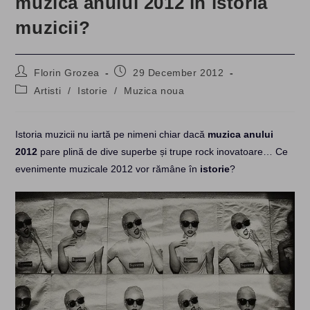
muzica anului 2012 în istoria
muzicii?
Post
Post
Florin Grozea
29 December 2012
author:
published:
Post
Artisti
/
Istorie
/
Muzica noua
category:
Istoria muzicii nu iartă pe nimeni chiar dacă
muzica anului
2012
pare plină de dive superbe și trupe rock inovatoare… Ce
evenimente muzicale 2012 vor rămâne în
istorie
?