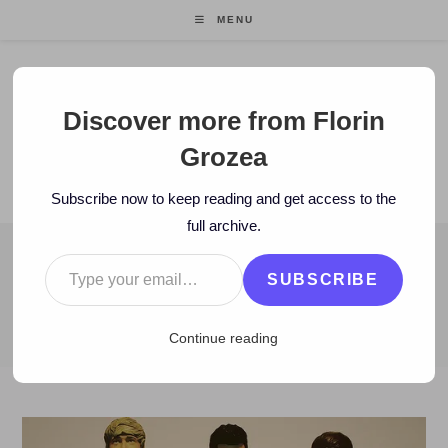
Skip
MENU
to
content
Florin Grozea
Discover more from Florin
Grozea
ENTREPRENEUR. FOUNDER/CEO MOCAPP.
Subscribe now to keep reading and get access to the
full archive.
Type your email…
BLOG
SUBSCRIBE
>
2012
>
December
>
29
>
Istorie
>
ISTORIE: Ce rămâne din muzica
Continue reading