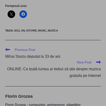
Partajează asta:
TAGS
:
2012
,
AN
,
ISTORIE
,
MUSIC
,
MUZICA
Read
Previous Post
more
Mihai Sturzu deputat la 33 de ani
articles
Next Post
ONLINE: Ce toată lumea ar trebui să știe despre muzica
gratuita pe Internet
Florin Grozea
Florin Grozea - compozitor, antreprenor, săgetător.