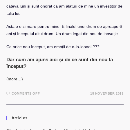
câteva luni și sunt onorat că am alături de mine un investitor de
talia lui.
Asta e o zi mare pentru mine. E finalul unui drum de aproape 6
ani și începutul altui drum. Un drum legat din nou de inovație.
Ca orice nou început, am emoții de o-io-iooooi ???
Dar cum am ajuns aici și de ce sunt din nou la
început?
(more…)
ON
COMMENTS OFF
15 NOVEMBER 2019
AM
ANUNTAT
PRIMA
INVESTITIE
ÎN
MOCAPP
Articles