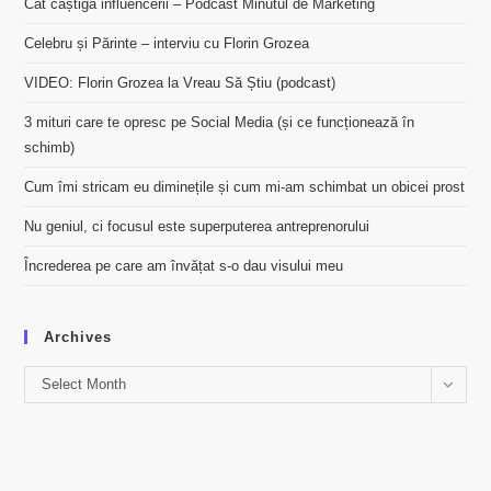
Cât câștigă influencerii – Podcast Minutul de Marketing
Celebru și Părinte – interviu cu Florin Grozea
VIDEO: Florin Grozea la Vreau Să Știu (podcast)
3 mituri care te opresc pe Social Media (și ce funcționează în
schimb)
Cum îmi stricam eu diminețile și cum mi-am schimbat un obicei prost
Nu geniul, ci focusul este superputerea antreprenorului
Încrederea pe care am învățat s-o dau visului meu
Archives
Archives
Select Month