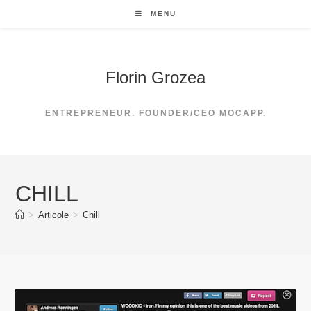
Skip
MENU
to
content
Florin Grozea
ENTREPRENEUR. FOUNDER/CEO MOCAPP.
CHILL
>
Articole
>
Chill