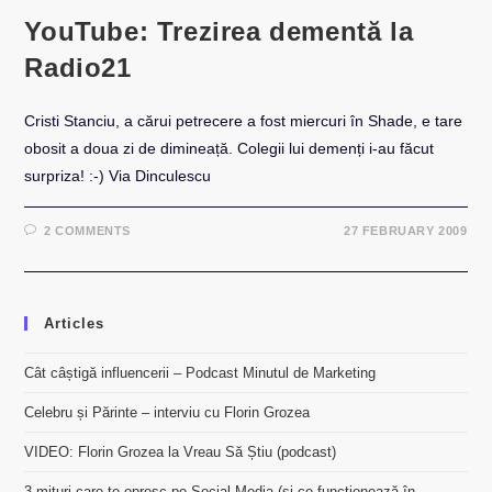
YouTube: Trezirea dementă la
Radio21
Cristi Stanciu, a cărui petrecere a fost miercuri în Shade, e tare
obosit a doua zi de dimineață. Colegii lui demenți i-au făcut
surpriza! :-) Via Dinculescu
2 COMMENTS
27 FEBRUARY 2009
Articles
Cât câștigă influencerii – Podcast Minutul de Marketing
Celebru și Părinte – interviu cu Florin Grozea
VIDEO: Florin Grozea la Vreau Să Știu (podcast)
3 mituri care te opresc pe Social Media (și ce funcționează în