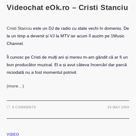
Videochat eOk.ro – Cristi Stanciu
Cristi Stanciu
este un DJ de radio cu state vechi în domeniu. De
la un timp a devenit și VJ la MTV iar acum îl auzim pe 1Music
Channel.
Îl cunosc pe Cristi de mulți ani și mereu m-am gândit că ar fi un
bun producător muzical. El a și avut câteva încercări dar parcă
niciodată nu a fost momentul potrivit.
(more…)
8 COMMENTS
25 MAY 2009
VIDEO