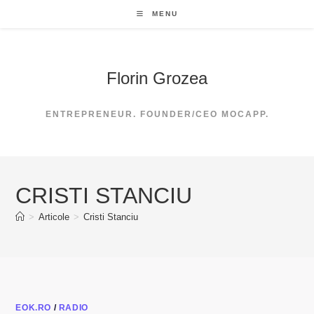
Skip
MENU
to
content
Florin Grozea
ENTREPRENEUR. FOUNDER/CEO MOCAPP.
CRISTI STANCIU
>
Articole
>
Cristi Stanciu
EOK.RO
/
RADIO