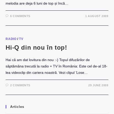
melodia are deja 6 luni de top și încă…
6 COMMENTS
1 AUGUST 2009
RADIO
/
TV
Hi-Q din nou în top!
Hai că am dat lovitura din nou :-) Topul difuzărilor de
săptămâna trecută la radio + TV în România: Este cel de-al 18-
lea videoclip din cariera noastră. Vezi clipul ’Lose…
2 COMMENTS
29 JUNE 2009
Articles