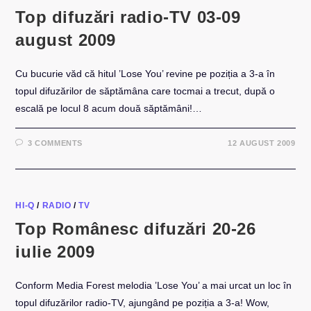
Top difuzări radio-TV 03-09
august 2009
Cu bucurie văd că hitul ’Lose You’ revine pe poziția a 3-a în
topul difuzărilor de săptămâna care tocmai a trecut, după o
escală pe locul 8 acum două săptămâni!…
3 COMMENTS
12 AUGUST 2009
HI-Q
/
RADIO
/
TV
Top Românesc difuzări 20-26
iulie 2009
Conform Media Forest melodia ’Lose You’ a mai urcat un loc în
topul difuzărilor radio-TV, ajungând pe poziția a 3-a! Wow,