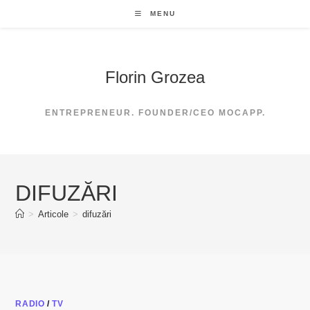
Skip
MENU
to
content
Florin Grozea
ENTREPRENEUR. FOUNDER/CEO MOCAPP.
DIFUZĂRI
>
Articole
>
difuzări
RADIO
/
TV