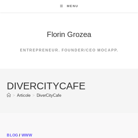
Skip
MENU
to
content
Florin Grozea
ENTREPRENEUR. FOUNDER/CEO MOCAPP.
DIVERCITYCAFE
>
Articole
>
DiverCityCafe
BLOG
/
WWW