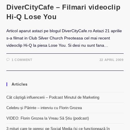
DiverCityCafe – Filmari videoclip
Hi-Q Lose You
Articol aparut astazi pe blogul DiverCityCafe.ro Astazi 21 aprilie
s-a filmat in Club Silver Church Preoteasa cel mai recent
videoclip Hi-Q la piesa Lose You. Si desi nu sunt fana…
1 COMMENT
22 APRIL 2009
Articles
Cât câștigă influencerii – Podcast Minutul de Marketing
Celebru și Părinte – interviu cu Florin Grozea
VIDEO: Florin Grozea la Vreau Să Știu (podcast)
3 mituri care te opresc pe Social Media (și ce funcționează în