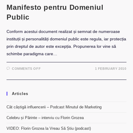
Manifesto pentru Domeniul
Public
Conform acestui document realizat și semnat de numeroase
instituții și personalități domeniul public este regula, iar protecția
prin dreptul de autor este excepția. Propunerea lor vine să
schimbe paradigma care…
ON
COMMENTS OFF
1 FEBRUARY 2010
MANIFESTO
PENTRU
DOMENIUL
PUBLIC
Articles
Cât câștigă influencerii – Podcast Minutul de Marketing
Celebru și Părinte – interviu cu Florin Grozea
VIDEO: Florin Grozea la Vreau Să Știu (podcast)