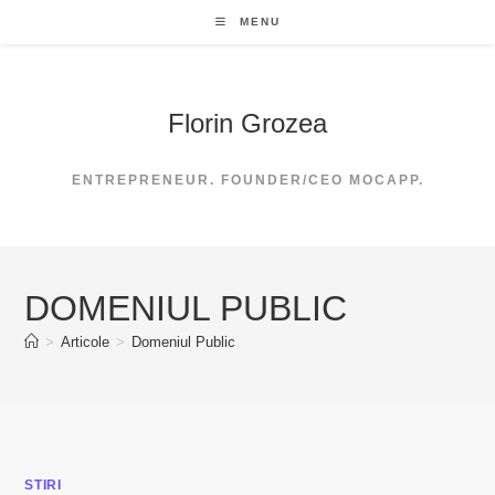
Skip
MENU
to
content
Florin Grozea
ENTREPRENEUR. FOUNDER/CEO MOCAPP.
DOMENIUL PUBLIC
>
Articole
>
Domeniul Public
STIRI