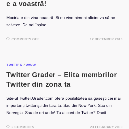
e a voastră!
Mocirla e din vina noastră. Și nu vine nimeni altcineva să ne
salveze. De noi înșine.
ON
COMMENTS OFF
12 DECEMBER 2016
FELICITĂRI,
ELITE
ROMÂNEȘTI!
MOCIRLA
E
A
VOASTRĂ!
TWITTER
/
WWW
Twitter Grader – Elita membrilor
Twitter din zona ta
Site-ul Twitter.Grader.com oferă posibilitatea să găsești cei mai
importanți twitteriști din țara ta. Sau din New York. Sau din
Norvegia. Sau de ori unde! Tu ai cont de Twitter? Dacă…
2 COMMENTS
23 FEBRUARY 2009