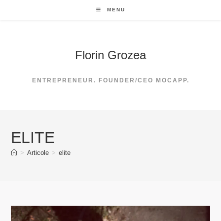
Skip
MENU
to
content
Florin Grozea
ENTREPRENEUR. FOUNDER/CEO MOCAPP.
ELITE
>
Articole
>
elite