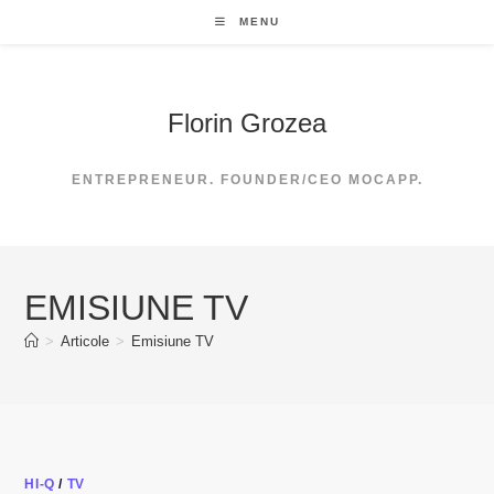
Skip
MENU
to
content
Florin Grozea
ENTREPRENEUR. FOUNDER/CEO MOCAPP.
EMISIUNE TV
>
Articole
>
Emisiune TV
HI-Q
/
TV