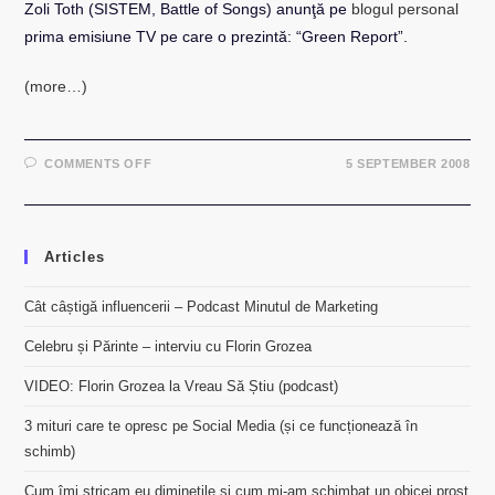
Zoli Toth (SISTEM, Battle of Songs) anunţă pe
blogul personal
prima emisiune TV pe care o prezintă: “Green Report”.
(more…)
ON
COMMENTS OFF
5 SEPTEMBER 2008
“GREEN
REPORT”
TVR1
–
ZOLI
TOTH
Articles
Cât câștigă influencerii – Podcast Minutul de Marketing
Celebru și Părinte – interviu cu Florin Grozea
VIDEO: Florin Grozea la Vreau Să Știu (podcast)
3 mituri care te opresc pe Social Media (și ce funcționează în
schimb)
Cum îmi stricam eu diminețile și cum mi-am schimbat un obicei prost