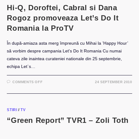
Hi-Q, Doroftei, Cabral si Dana
Rogoz promoveaza Let’s Do It
Romania la ProTV
În după-amiaza asta merg împreună cu Mihai la ’Happy Hour’
să vorbim despre campania Let's Do It Romania Cu numai
cateva zile inaintea curateniei nationale din 25 septembrie,
echipa Let`s…
ON
COMMENTS OFF
24 SEPTEMBER 2010
HI-
Q,
DOROFTEI,
CABRAL
SI
DANA
ROGOZ
STIRI
/
TV
PROMOVEAZA
LET’S
“Green Report” TVR1 – Zoli Toth
DO
IT
ROMANIA
LA
PROTV