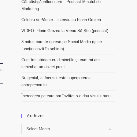
Cât câștigă influencerii – Podcast Minutul de
Marketing
Celebru și Părinte – interviu cu Florin Grozea
VIDEO: Florin Grozea la Vreau Să Știu (podcast)
3 mituri care te opresc pe Social Media (și ce
funcționează în schimb)
Cum îmi stricam eu diminețile și cum mi-am
schimbat un obicei prost
09
Nu geniul, ci focusul este superputerea
antreprenorului
Încrederea pe care am învățat s-o dau visului meu
Archives
Archives
Select Month