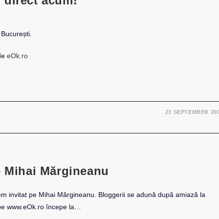
 direct acum!
 București.
 de
eOk.ro
23 SEPTEMBER 20
– Mihai Mărgineanu
vem invitat pe Mihai Mărgineanu. Bloggerii se adună după amiază la
t pe www.eOk.ro începe la…