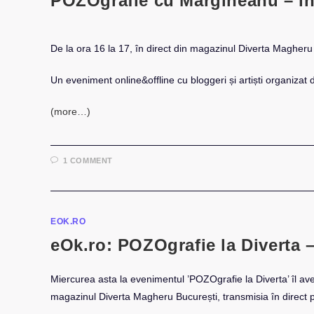
POZOgrafie cu Mărgineanu – în
De la ora 16 la 17, în direct din magazinul Diverta Magheru
Un eveniment online&offline cu bloggeri și artiști organizat
(more…)
1 COMMENT
EOK.RO
eOk.ro: POZOgrafie la Diverta 
Miercurea asta la evenimentul ’POZOgrafie la Diverta’ îl a
magazinul Diverta Magheru București, transmisia în direc