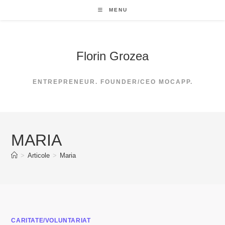
Skip
MENU
to
content
Florin Grozea
ENTREPRENEUR. FOUNDER/CEO MOCAPP.
MARIA
>
Articole
>
Maria
CARITATE/VOLUNTARIAT