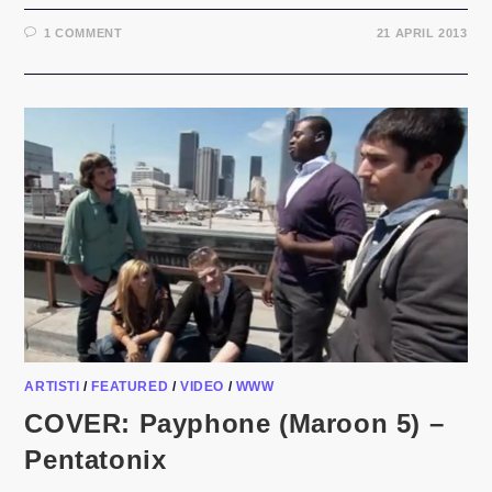
1 COMMENT
21 APRIL 2013
ARTISTI
/
FEATURED
/
VIDEO
/
WWW
COVER: Payphone (Maroon 5) –
Pentatonix