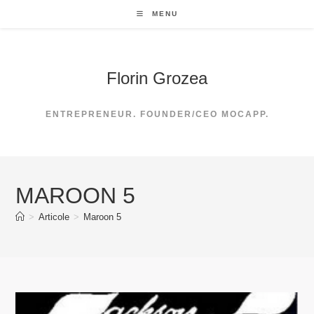
Skip
MENU
to
content
Florin Grozea
ENTREPRENEUR. FOUNDER/CEO MOCAPP.
MAROON 5
>
Articole
>
Maroon 5