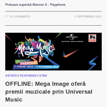
Preluare superbă Maroon 5 - Payphone
22 COMMENTS
3 SEPTEMBER 2012
ARTISTI
/
FEATURED
/
STIRI
OFFLINE: Mega Image oferă
premii muzicale prin Universal
Music