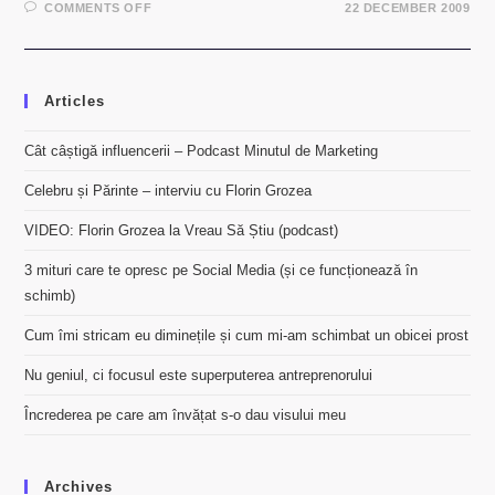
ON
COMMENTS OFF
22 DECEMBER 2009
COVER
MASHUP:
SHE
WILL
BE
PAPARAZZI
Articles
–
MAROON
5
VS
Cât câștigă influencerii – Podcast Minutul de Marketing
LADY
GAGA
Celebru și Părinte – interviu cu Florin Grozea
VIDEO: Florin Grozea la Vreau Să Știu (podcast)
3 mituri care te opresc pe Social Media (și ce funcționează în
schimb)
Cum îmi stricam eu diminețile și cum mi-am schimbat un obicei prost
Nu geniul, ci focusul este superputerea antreprenorului
Încrederea pe care am învățat s-o dau visului meu
Archives