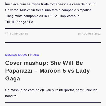
Îmi place cum se mișcă filiala românească a casei de discuri
Universal Music! Nu trece luna fără o campanie simpatică.
Țineți minte campania cu BCR? Sau implicarea în
Trilulilu/Zonga? Pe…
8 COMMENTS
28 AUGUST 2012
MUZICA NOUA
/
VIDEO
Cover mashup: She Will Be
Paparazzi – Maroon 5 vs Lady
Gaga
Un mashup pe care băieții l-au și reinterpretat, pentru bucuria
noastră: