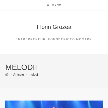
Skip
MENU
to
content
Florin Grozea
ENTREPRENEUR. FOUNDER/CEO MOCAPP.
MELODII
>
Articole
>
melodii