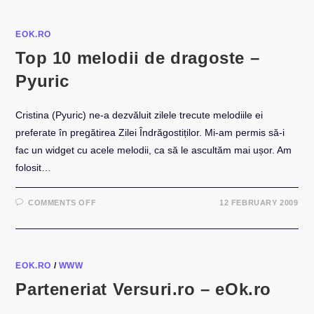
OPTIMISTE
MELODII
EOK.RO
Top 10 melodii de dragoste –
Pyuric
Cristina (Pyuric) ne-a dezvăluit zilele trecute melodiile ei
preferate în pregătirea Zilei Îndrăgostiților. Mi-am permis să-i
fac un widget cu acele melodii, ca să le ascultăm mai ușor. Am
folosit…
ON
COMMENTS OFF
12 FEBRUARY 2009
TOP
10
MELODII
DE
DRAGOSTE
–
PYURIC
EOK.RO
/
WWW
Parteneriat Versuri.ro – eOk.ro