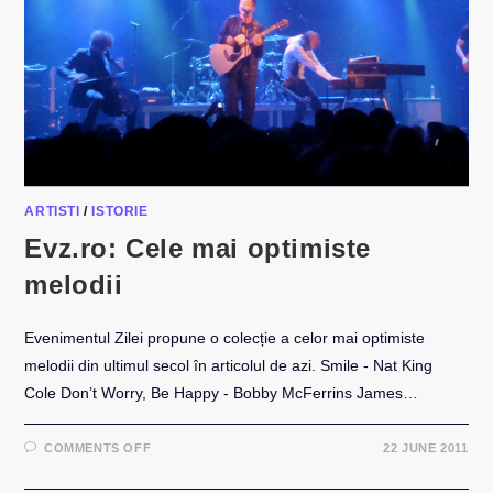
ARTISTI
/
ISTORIE
Evz.ro: Cele mai optimiste
melodii
Evenimentul Zilei propune o colecție a celor mai optimiste
melodii din ultimul secol în articolul de azi. Smile - Nat King
Cole Don’t Worry, Be Happy - Bobby McFerrins James…
ON
COMMENTS OFF
22 JUNE 2011
EVZ.RO:
CELE
MAI