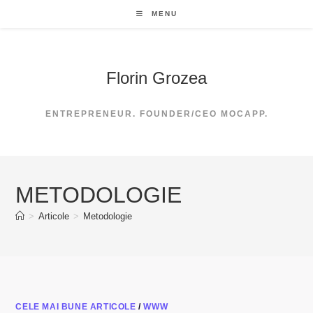
Skip
MENU
to
content
Florin Grozea
ENTREPRENEUR. FOUNDER/CEO MOCAPP.
METODOLOGIE
>
Articole
>
Metodologie
CELE MAI BUNE ARTICOLE
/
WWW