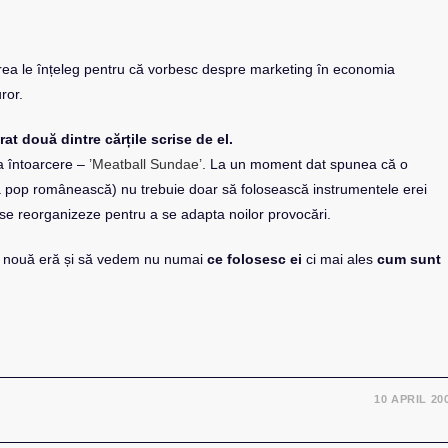
 prea le înțeleg pentru că vorbesc despre marketing în economia
ror.
 două dintre cărțile scrise de el.
a întoarcere –
’Meatball Sundae’
. La un moment dat spunea că o
pop românească) nu trebuie doar să folosească instrumentele erei
ă se reorganizeze pentru a se adapta noilor provocări.
tă nouă eră și să vedem nu numai
ce folosesc ei
ci mai ales
cum sunt
10 APRIL 20