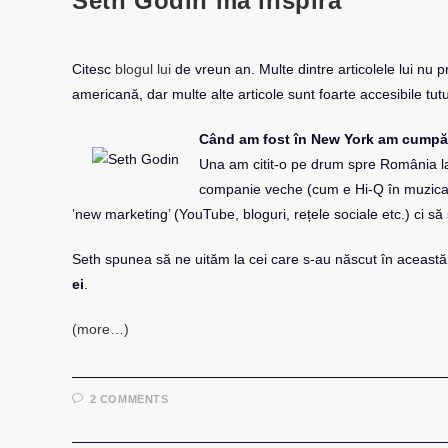
Seth Godin mă inspiră
Citesc
blogul lui
de vreun an. Multe dintre articolele lui nu
americană, dar multe alte articole sunt foarte accesibile tutu
Când am fost în New York am cumpărat
Una am citit-o pe drum spre România l
companie veche (cum e Hi-Q în muzica 
’new marketing’ (YouTube, bloguri, rețele sociale etc.) ci s
Seth spunea să ne uităm la cei care s-au născut în aceas
ei
.
(more…)
2 COMMENTS