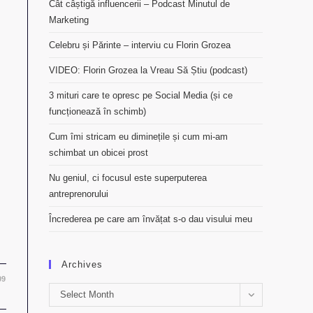
Cât câștigă influencerii – Podcast Minutul de
Marketing
Celebru și Părinte – interviu cu Florin Grozea
VIDEO: Florin Grozea la Vreau Să Știu (podcast)
3 mituri care te opresc pe Social Media (și ce
funcționează în schimb)
Cum îmi stricam eu diminețile și cum mi-am
schimbat un obicei prost
Nu geniul, ci focusul este superputerea
antreprenorului
Încrederea pe care am învățat s-o dau visului meu
Archives
09
Archives
Select Month